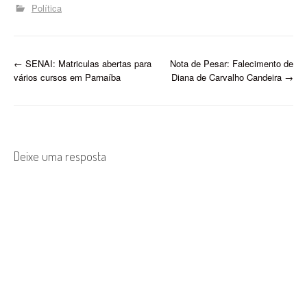
pastas mais estratégicas
Política
do governo, Bandeira
coordena projetos de
destaque, como a
ampliação do ensino
P
←
SENAI: Matriculas abertas para
Nota de Pesar: Falecimento de
integral, e mantém
vários cursos em Parnaíba
Diana de Carvalho Candeira
→
desempenho
o
considerado…
s
t
Deixe uma resposta
n
a
v
i
g
a