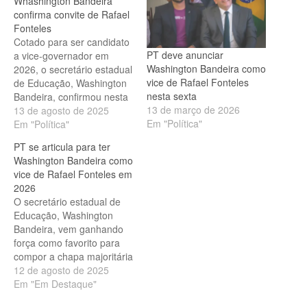
Whashington Bandeira
confirma convite de Rafael
Fonteles
Cotado para ser candidato
PT deve anunciar
a vice-governador em
Washington Bandeira como
2026, o secretário estadual
vice de Rafael Fonteles
de Educação, Washington
nesta sexta
Bandeira, confirmou nesta
13 de março de 2026
quarta-feira (13) que
13 de agosto de 2025
Em "Política"
recebeu um convite do
Em "Política"
governador Rafael
PT se articula para ter
Fonteles (PT) para assumir
Washington Bandeira como
uma “nova missão
vice de Rafael Fonteles em
pública”. A revelação foi
2026
feita durante entrevista ao
O secretário estadual de
Jornal do Piauí. Bandeira,
Educação, Washington
que deixou a carreira de…
Bandeira, vem ganhando
força como favorito para
compor a chapa majoritária
do governador Rafael
12 de agosto de 2025
Fonteles nas eleições de
Em "Em Destaque"
2026. À frente de uma das