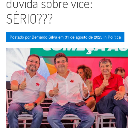
dúvida sobre vice:
SÉRIO???
Postado por
Bernardo Silva
em
31 de agosto de 2025
in
Política