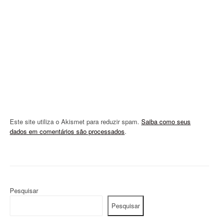
t
i
o
n
Este site utiliza o Akismet para reduzir spam.
Saiba como seus
dados em comentários são processados
.
Pesquisar
Pesquisar