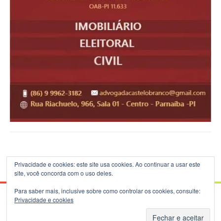
Privacidade e cookies: este site usa cookies. Ao continuar a usar este
site, você concorda com o uso deles.
Para saber mais, inclusive sobre como controlar os cookies, consulte:
Privacidade e cookies
© 2026 Blog do B.Silva - Theme: Patus by
FameThemes
.