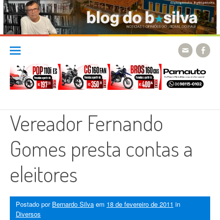
Skip
to
content
Vereador Fernando
Gomes presta contas a
eleitores
Postado por
Bernardo Silva
em
18 de fevereiro de 2011
in
Diversos