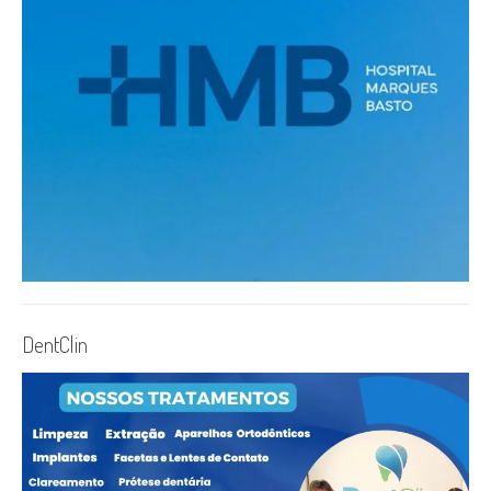
DentClin