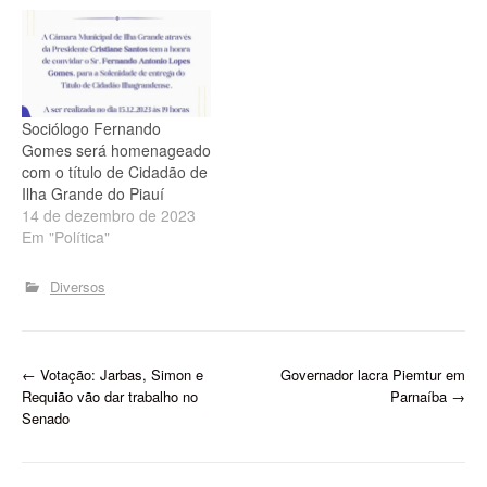
Sociólogo Fernando
Gomes será homenageado
com o título de Cidadão de
Ilha Grande do Piauí
14 de dezembro de 2023
Em "Política"
Diversos
P
←
Votação: Jarbas, Simon e
Governador lacra Piemtur em
Requião vão dar trabalho no
Parnaíba
→
o
Senado
s