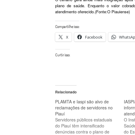
plano de saúde. Enquanto o valor cobrado
atendimento oferecido.(Fonte:O Piauiense)
Compartilhe isso:
X
Facebook
WhatsA
Curtir isso:
Relacionado
PLAMTA e Iaspi são alvo de
IASPI
reclamações de servidores no
infor
Piauí
atend
Servidores públicos estaduais
O Inst
do Piauí têm intensificado
Saúde
denúncias contra o plano de
do Es