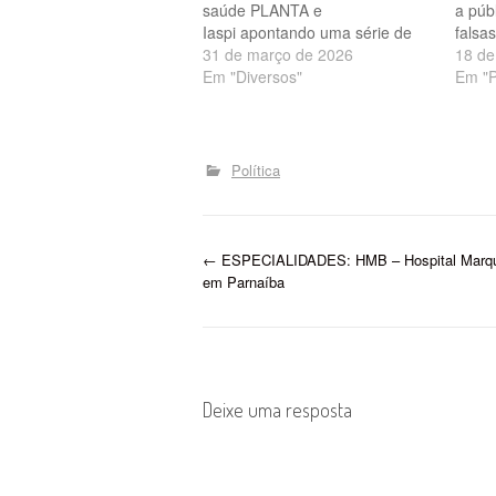
saúde PLANTA e
a púb
Iaspi apontando uma série de
falsa
dificuldades no acesso aos
31 de março de 2026
circul
18 de
serviços, mesmo com os valores
Em "Diversos"
whats
Em "P
sendo descontados diretamente
crede
nos contracheques. As queixas
atend
envolvem, principalmente,
plano
demora na marcação de
De a
Política
consultas, limitações no
atendimento e dificuldades na
autorização de…
P
←
ESPECIALIDADES: HMB – Hospital Marqu
em Parnaíba
o
s
t
Deixe uma resposta
n