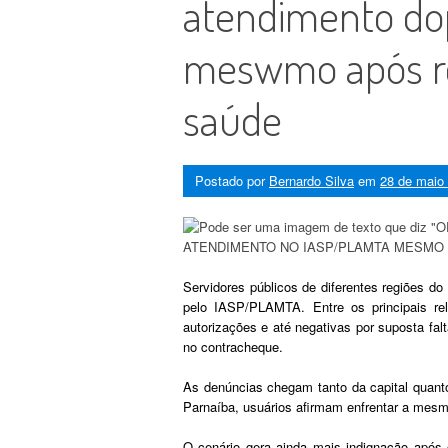
atendimento d
meswmo após re
saúde
Postado por
Bernardo Silva
em
28 de maio
Servidores públicos de diferentes regiões d
pelo IASP/PLAMTA. Entre os principais re
autorizações e até negativas por suposta f
no contracheque.
As denúncias chegam tanto da capital quanto
Parnaíba, usuários afirmam enfrentar a mesm
O cenário gera ainda mais indignação após 