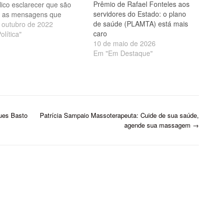
Prêmio de Rafael Fonteles aos
lico esclarecer que são
servidores do Estado: o plano
s as mensagens que
de saúde (PLAMTA) está mais
am, através do aplicativo
 outubro de 2022
caro
app, de que a rede
olítica"
10 de maio de 2026
nciada teria suspendido o
Em "Em Destaque"
imento ao segurados do
 por falta de pagamento.
cordo com a…
es Basto
Patrícia Sampaio Massoterapeuta: Cuide de sua saúde,
agende sua massagem
→