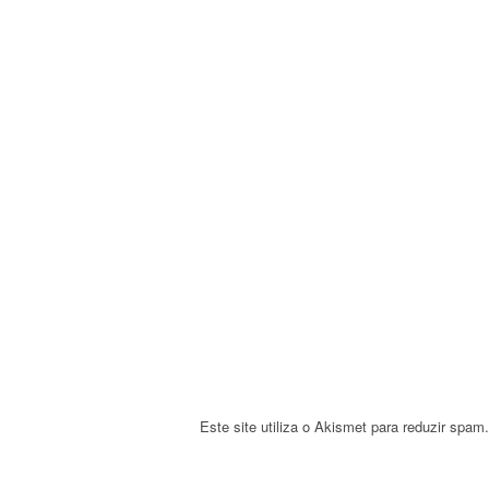
a
v
i
g
a
t
i
o
n
Este site utiliza o Akismet para reduzir spam