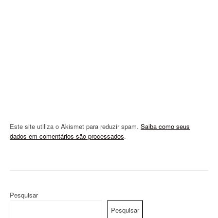
t
i
o
n
Este site utiliza o Akismet para reduzir spam.
Saiba como seus
dados em comentários são processados
.
Pesquisar
Pesquisar