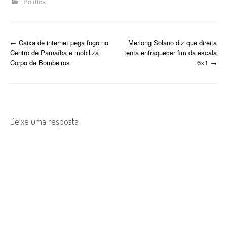
Política
comunidades, levando
tradição, cultura e muita
alegria para toda a
população. E tem mais:
P
←
Caixa de internet pega fogo no
Merlong Solano diz que direita
diariamente serão
Centro de Parnaíba e mobiliza
tenta enfraquecer fim da escala
divulgadas,…
o
Corpo de Bombeiros
6×1
→
s
t
n
Deixe uma resposta
a
v
i
g
a