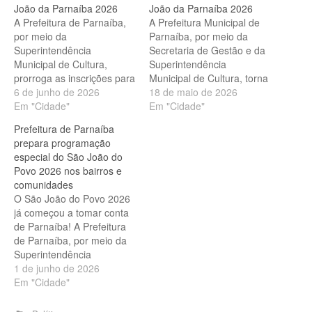
João da Parnaíba 2026
João da Parnaíba 2026
A Prefeitura de Parnaíba,
A Prefeitura Municipal de
por meio da
Parnaíba, por meio da
Superintendência
Secretaria de Gestão e da
Municipal de Cultura,
Superintendência
prorroga as inscrições para
Municipal de Cultura, torna
o Concurso do XXIV São
6 de junho de 2026
públicos os Editais nº
18 de maio de 2026
João da Parnaíba 2026
Em "Cidade"
03/2026 e nº 04/2026,
Em "Cidade"
foram prorrogadas até o
voltados ao fortalecimento,
Prefeitura de Parnaíba
dia 10 de junho de 2026.
reconhecimento e
prepara programação
Essa é a oportunidade de
valorização das
especial do São João do
garantir sua participação
manifestações culturais
Povo 2026 nos bairros e
em um dos maiores
que integram o XXIV São
comunidades
eventos culturais da
João da Parnaíba 2026. As
O São João do Povo 2026
nossa…
iniciativas reafirmam o
já começou a tomar conta
compromisso do Município
de Parnaíba! A Prefeitura
com…
de Parnaíba, por meio da
Superintendência
Municipal de Cultura,
1 de junho de 2026
preparou uma
Em "Cidade"
programação especial que
vai percorrer bairros e