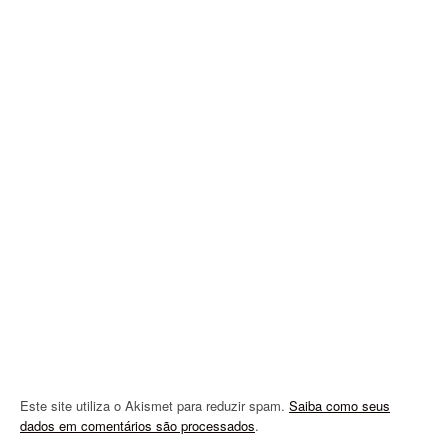
v
i
g
a
t
i
o
n
Este site utiliza o Akismet para reduzir spam.
Saiba como seus
dados em comentários são processados
.