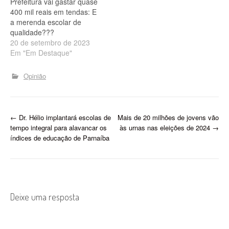
Prefeitura vai gastar quase
determinação foi motivada
400 mil reais em tendas: E
por denúncias de pais e
a merenda escolar de
alunos. A…
qualidade???
20 de setembro de 2023
Em "Em Destaque"
Opinião
P
←
Dr. Hélio implantará escolas de
Mais de 20 milhões de jovens vão
tempo integral para alavancar os
às urnas nas eleições de 2024
→
o
índices de educação de Parnaíba
s
t
n
Deixe uma resposta
a