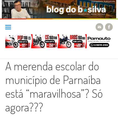
Skip
to
content
A merenda escolar do
município de Parnaíba
está “maravilhosa”? Só
agora???