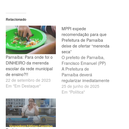
Relacionado
MPPI expede
recomendação para que
Prefeitura de Parnaíba
deixe de ofertar “merenda
seca”
Parnaíba: Para onde foi o
O prefeito de Parnaíba,
DINHEIRO da merenda
Francisco Emanuel (PP)
escolar da rede municipal
A Prefeitura de
de ensino?!!
Parnaíba deverá
22 de setembro de 2023
regularizar imediatamente
Em "Em Destaque"
a oferta regular e com
25 de junho de 2025
qualidade da alimentação
Em "Política"
escolar nas unidades da
rede pública do município,
conforme a recomendação
feita pelo Ministério Público
do Estado do Piauí nesta
quarta-feira (25). A