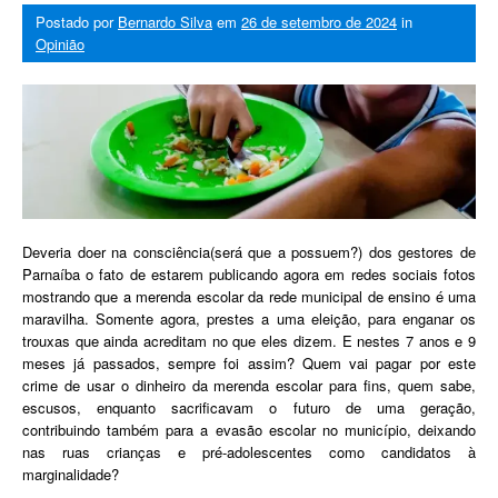
Postado por
Bernardo Silva
em
26 de setembro de 2024
in
Opinião
Deveria doer na consciência(será que a possuem?) dos gestores de
Parnaíba o fato de estarem publicando agora em redes sociais fotos
mostrando que a merenda escolar da rede municipal de ensino é uma
maravilha. Somente agora, prestes a uma eleição, para enganar os
trouxas que ainda acreditam no que eles dizem. E nestes 7 anos e 9
meses já passados, sempre foi assim? Quem vai pagar por este
crime de usar o dinheiro da merenda escolar para fins, quem sabe,
escusos, enquanto sacrificavam o futuro de uma geração,
contribuindo também para a evasão escolar no município, deixando
nas ruas crianças e pré-adolescentes como candidatos à
marginalidade?