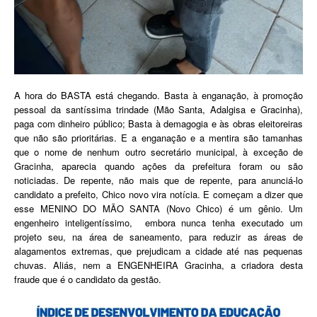
A hora do BASTA está chegando. Basta à enganação, à promoção
pessoal da santíssima trindade (Mão Santa, Adalgisa e Gracinha),
paga com dinheiro público; Basta à demagogia e às obras eleitoreiras
que não são prioritárias. E a enganação e a mentira são tamanhas
que o nome de nenhum outro secretário municipal, à exceção de
Gracinha, aparecia quando ações da prefeitura foram ou são
noticiadas. De repente, não mais que de repente, para anunciá-lo
candidato a prefeito, Chico novo vira notícia. E começam a dizer que
esse MENINO DO MÃO SANTA (Novo Chico) é um gênio. Um
engenheiro inteligentíssimo, embora nunca tenha executado um
projeto seu, na área de saneamento, para reduzir as áreas de
alagamentos extremas, que prejudicam a cidade até nas pequenas
chuvas. Aliás, nem a ENGENHEIRA Gracinha, a criadora desta
fraude que é o candidato da gestão.