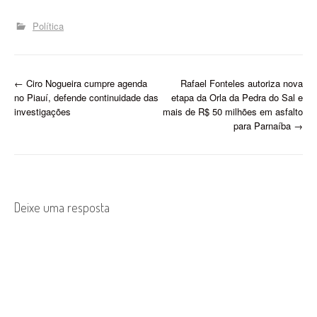
lideranças do interior
relatam o mesmo padrão:
Política
dificuldade de acesso,
agendas fechadas e um
Palácio de Karnak cada
vez mais inacessível.…
P
←
Ciro Nogueira cumpre agenda
Rafael Fonteles autoriza nova
no Piauí, defende continuidade das
etapa da Orla da Pedra do Sal e
o
investigações
mais de R$ 50 milhões em asfalto
para Parnaíba
→
s
t
n
Deixe uma resposta
a
v
i
g