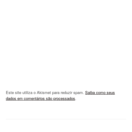
a
t
i
o
n
Este site utiliza o Akismet para reduzir spam.
Saiba como seus
dados em comentários são processados
.