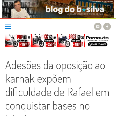
Skip
to
content
Adesões da oposição ao
karnak expõem
dificuldade de Rafael em
conquistar bases no