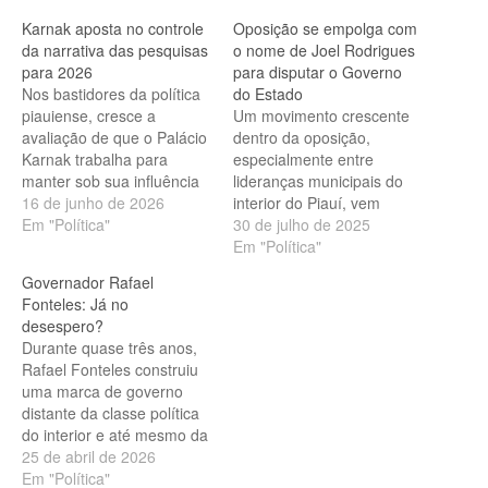
Karnak aposta no controle
Oposição se empolga com
da narrativa das pesquisas
o nome de Joel Rodrigues
para 2026
para disputar o Governo
Nos bastidores da política
do Estado
piauiense, cresce a
Um movimento crescente
avaliação de que o Palácio
dentro da oposição,
Karnak trabalha para
especialmente entre
manter sob sua influência
lideranças municipais do
a maior parte dos institutos
16 de junho de 2026
interior do Piauí, vem
de pesquisa que atuam no
Em "Política"
defendendo a substituição
30 de julho de 2025
estado. A estratégia teria
do nome da ex-deputada
Em "Política"
como objetivo dificultar o
Margarete Coelho como
Governador Rafael
acesso de adversários a
pré-candidata ao Governo
Fonteles: Já no
levantamentos
do Estado. Segundo
desespero?
independentes e
apurações, Margarete não
Durante quase três anos,
consolidar uma narrativa
teria “pegado na veia”
Rafael Fonteles construiu
favorável ao grupo…
como se esperava,
uma marca de governo
gerando insatisfação entre
distante da classe política
aliados. Diante disso, o
do interior e até mesmo da
nome do…
própria base que o elegeu.
25 de abril de 2026
Prefeitos, vereadores e
Em "Política"