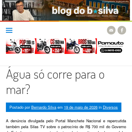
Skip
to
content
Água só corre para o
mar?
Postado por
Bernardo Silva
em
19 de maio de 2026
in
Diversos
A denúncia divulgada pelo Portal Manchete Nacional e repercutida
também pela Silas TV sobre o patrocínio de R$ 700 mil do Governo