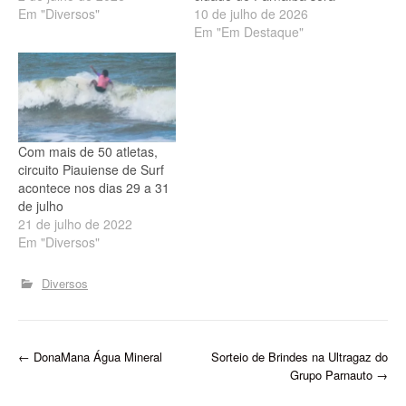
apoiar os clubes
Em "Diversos"
palco, neste sábado, 11,
10 de julho de 2026
piauienses. Segundo a
da segunda etapa
Em "Em Destaque"
diretoria, o pagamento
do Circuito Piauiense de
havia sido prometido para
Tênis de Mesa 2026. O
o dia 30 de junho, mas não
evento reunirá atletas de
foi realizado. De acordo
diversas cidades do estado
com o…
em uma programação
voltada ao incentivo da
Com mais de 50 atletas,
modalidade, promovendo
circuito Piauiense de Surf
integração,…
acontece nos dias 29 a 31
de julho
21 de julho de 2022
Em "Diversos"
Diversos
P
←
DonaMana Água Mineral
Sorteio de Brindes na Ultragaz do
Grupo Parnauto
→
o