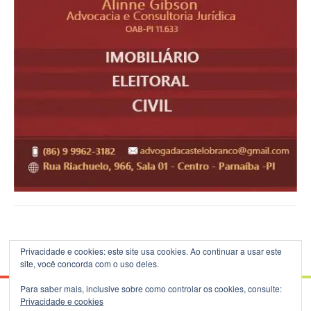
Privacidade e cookies: este site usa cookies. Ao continuar a usar este
site, você concorda com o uso deles.
Para saber mais, inclusive sobre como controlar os cookies, consulte:
Privacidade e cookies
© 2026 Blog do B.Silva - Theme: Patus by
FameThemes
.