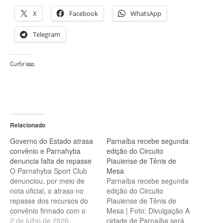
X
Facebook
WhatsApp
Telegram
Curtir isso:
Relacionado
Governo do Estado atrasa
Parnaíba recebe segunda
convênio e Parnahyba
edição do Circuito
denuncia falta de repasse
Piauiense de Tênis de
O Parnahyba Sport Club
Mesa
denunciou, por meio de
Parnaíba recebe segunda
nota oficial, o atraso no
edição do Circuito
repasse dos recursos do
Piauiense de Tênis de
convênio firmado com o
Mesa | Foto: Divulgação A
Governo do Estado para
2 de julho de 2026
cidade de Parnaíba será