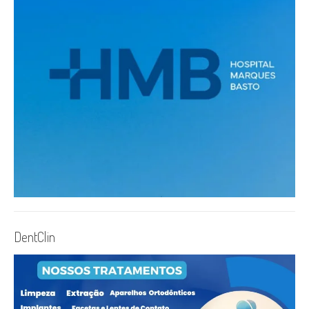
DentClin