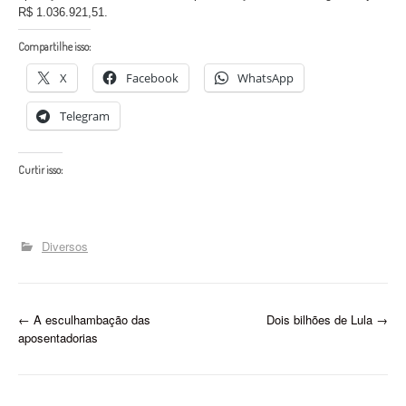
R$ 1.036.921,51.
Compartilhe isso:
X
Facebook
WhatsApp
Telegram
Curtir isso:
Diversos
P
←
A esculhambação das
Dois bilhões de Lula
→
aposentadorias
o
s