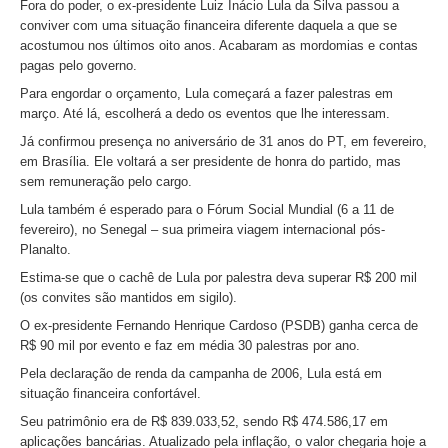
Fora do poder, o ex-presidente Luiz Inácio Lula da Silva passou a
conviver com uma situação financeira diferente daquela a que se
acostumou nos últimos oito anos. Acabaram as mordomias e contas
pagas pelo governo.
Para engordar o orçamento, Lula começará a fazer palestras em
março. Até lá, escolherá a dedo os eventos que lhe interessam.
Já confirmou presença no aniversário de 31 anos do PT, em fevereiro,
em Brasília. Ele voltará a ser presidente de honra do partido, mas
sem remuneração pelo cargo.
Lula também é esperado para o Fórum Social Mundial (6 a 11 de
fevereiro), no Senegal – sua primeira viagem internacional pós-
Planalto.
Estima-se que o cachê de Lula por palestra deva superar R$ 200 mil
(os convites são mantidos em sigilo).
O ex-presidente Fernando Henrique Cardoso (PSDB) ganha cerca de
R$ 90 mil por evento e faz em média 30 palestras por ano.
Pela declaração de renda da campanha de 2006, Lula está em
situação financeira confortável.
Seu patrimônio era de R$ 839.033,52, sendo R$ 474.586,17 em
aplicações bancárias. Atualizado pela inflação, o valor chegaria hoje a