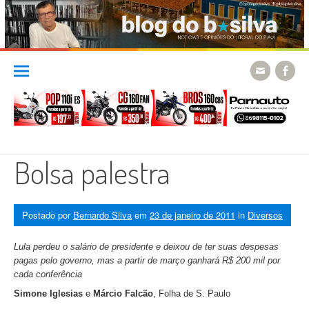
Skip
to
content
Bolsa palestra
Postado por
Bernardo Silva
em
23 de janeiro de 2011
in
Diversos
Lula perdeu o salário de presidente e deixou de ter suas despesas
pagas pelo governo, mas a partir de março ganhará R$ 200 mil por
cada conferência
Simone Iglesias
e
Márcio Falcão
, Folha de S. Paulo