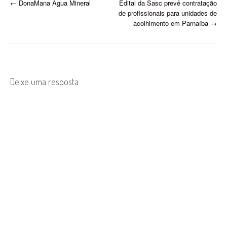
P
←
DonaMana Água Mineral
Edital da Sasc prevê contratação
de profissionais para unidades de
o
acolhimento em Parnaíba
→
s
t
n
Deixe uma resposta
a
v
i
g
a
t
i
o