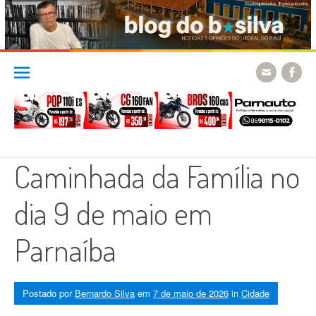
Skip
to
content
Caminhada da Família no
dia 9 de maio em
Parnaíba
Postado por
Bernardo Silva
em
7 de maio de 2026
in
Cidade