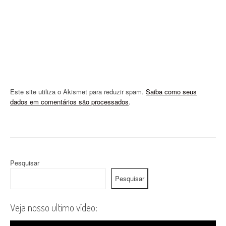
n
Este site utiliza o Akismet para reduzir spam.
Saiba como seus
dados em comentários são processados
.
Pesquisar
Pesquisar
Veja nosso ultimo vídeo: