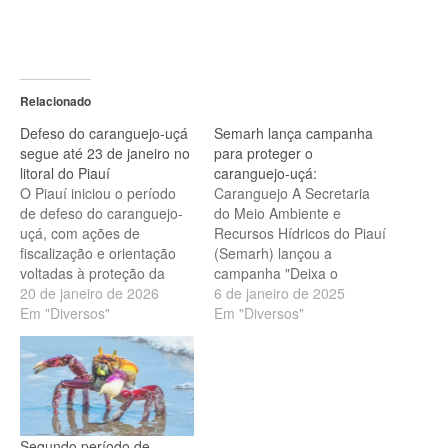
Relacionado
Defeso do caranguejo-uçá
Semarh lança campanha
segue até 23 de janeiro no
para proteger o
litoral do Piauí
caranguejo-uçá:
O Piauí iniciou o período
Caranguejo A Secretaria
de defeso do caranguejo-
do Meio Ambiente e
uçá, com ações de
Recursos Hídricos do Piauí
fiscalização e orientação
(Semarh) lançou a
voltadas à proteção da
campanha "Deixa o
espécie durante a fase
20 de janeiro de 2026
Caranguejo Namorar", com
6 de janeiro de 2025
reprodutiva. As atividades
Em "Diversos"
o objetivo de proteger a
Em "Diversos"
começaram no município
espécie durante o período
de Ilha Grande, a cerca de
reprodutivo e garantir
11 quilômetros de
a sustentabilidade da
Parnaíba, no litoral do
pesca. A iniciativa segue
estado, e devem se
as normas da portaria do
estender ao longo da…
Ministério da Pesca e
Segundo período de