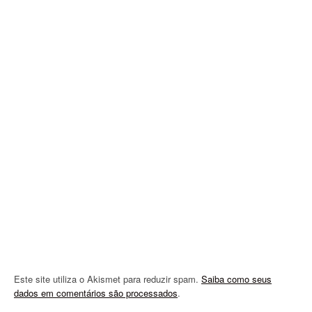
i
g
a
t
i
o
n
Este site utiliza o Akismet para reduzir spam.
Saiba como seus
dados em comentários são processados
.