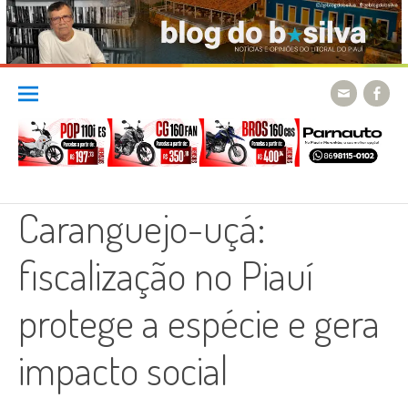
Skip
to
content
Caranguejo-uçá:
fiscalização no Piauí
protege a espécie e gera
impacto social