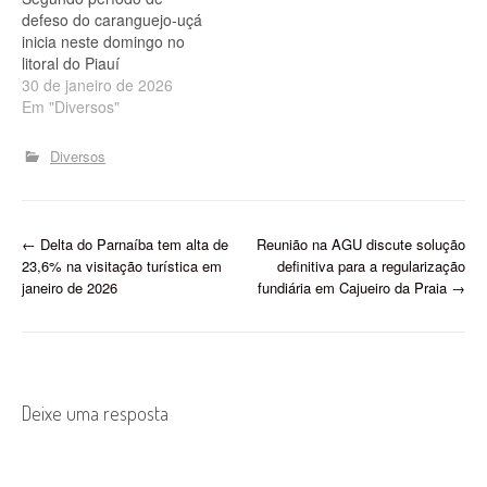
Aquicultura (MPA) e
defeso do caranguejo-uçá
Ministério do Meio
inicia neste domingo no
Ambiente…
litoral do Piauí
30 de janeiro de 2026
Em "Diversos"
Diversos
P
←
Delta do Parnaíba tem alta de
Reunião na AGU discute solução
23,6% na visitação turística em
definitiva para a regularização
o
janeiro de 2026
fundiária em Cajueiro da Praia
→
s
t
n
Deixe uma resposta
a
v