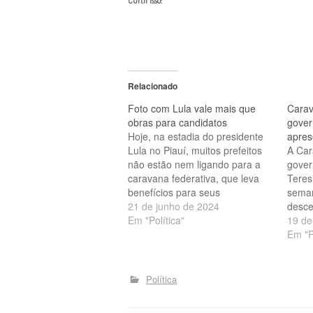
Curtir isso:
Relacionado
Foto com Lula vale mais que
Carav
obras para candidatos
gover
Hoje, na estadia do presidente
apres
Lula no Piauí, muitos prefeitos
A Car
não estão nem ligando para a
gover
caravana federativa, que leva
Teres
benefícios para seus
seman
municípios. A preocupação é se
21 de junho de 2024
desce
apegar a alguém que possa
Em "Política"
para 
19 de
garantir uma foto ao lado de
em su
Em "P
Lula, para ser usada como
muita
cartaz nas eleições. O Piauí
gesto
ainda…
recla
Política
um at
nada