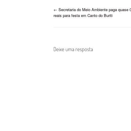
P
←
Secretaria do Meio Ambiente paga quase 0
reais para festa em Canto do Buriti
o
s
t
Deixe uma resposta
n
a
v
i
g
a