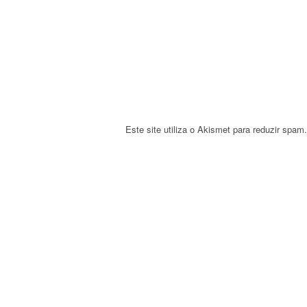
t
i
o
n
Este site utiliza o Akismet para reduzir spam