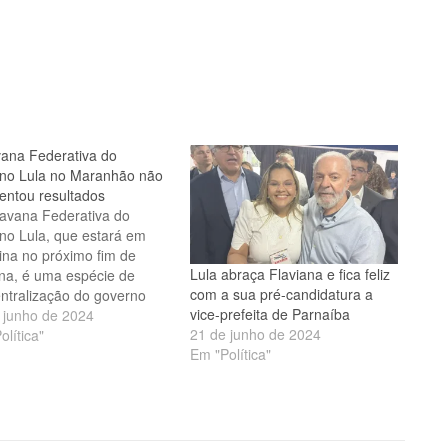
ana Federativa do
no Lula no Maranhão não
entou resultados
avana Federativa do
no Lula, que estará em
ina no próximo fim de
Lula abraça Flaviana e fica feliz
a, é uma espécie de
com a sua pré-candidatura a
ntralização do governo
vice-prefeita de Parnaíba
os estados. No Maranhão,
 junho de 2024
21 de junho de 2024
a quinta edição, causou
olítica"
Em "Política"
 frustração para os
res do estado. Eles
maram que houve apenas
endimento especial, mas
 além…