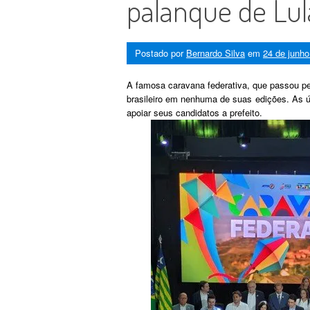
palanque de Lul
Postado por
Bernardo Silva
em
24 de junho
A famosa caravana federativa, que passou p
brasileiro em nenhuma de suas edições. As ú
apoiar seus candidatos a prefeito.