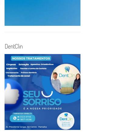
DentClin