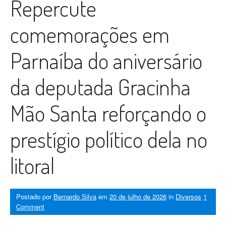
Repercute
comemorações em
Parnaíba do aniversário
da deputada Gracinha
Mão Santa reforçando o
prestígio político dela no
litoral
Postado por
Bernardo Silva
em
20 de julho de 2026
in
Diversos
1
Comment