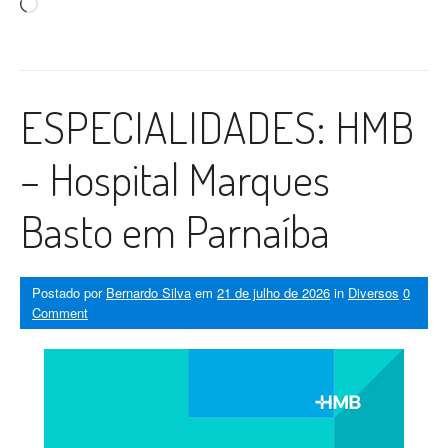
Carregando...
ESPECIALIDADES: HMB
– Hospital Marques
Basto em Parnaíba
Postado por
Bernardo Silva
em
21 de julho de 2026
in
Diversos
0
Comment