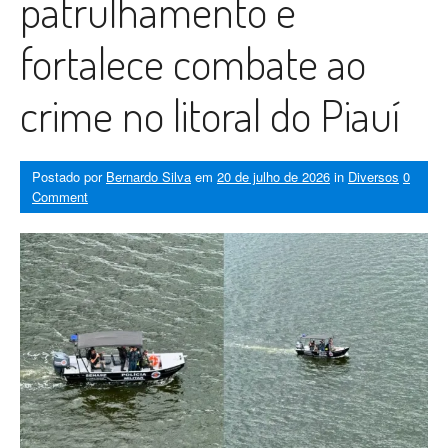
patrulhamento e
fortalece combate ao
crime no litoral do Piauí
Postado por
Bernardo Silva
em
20 de julho de 2026
in
Diversos
0
Comment