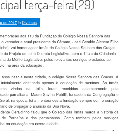
ipal terça-feira(29)
to de 2017
in
Diversos
emoração aos 110 da Fundação do Colégio Nossa Senhora das
 o vereador e atual presidente da Câmara, José Geraldo Alencar Filho
dinho), vai homenagear Irmãs do Colégio Nossa Senhora das Graças,
o de Projeto de Lei e Decreto Legislativo, com o Titulo de Cidadania
lha do Mérito Legislativo, pelos relevantes serviços prestados ao
pio, na área da educação .
 anos nascia nesta cidade, o colégio Nossa Senhora das Graças. A
 inicialmente destinada apenas à educação de meninas. As irmãs
doras vindas da Itália, foram recebidas calorosamente pela
dade parnaibana. Madre Savina Petrilli, fundadora da Congregação e
Geral, na época, foi a mentora desta fundação sempre com o coração
nário de propagar o anúncio da Boa Nova.
idente Geraldinho falou que o Colégio das Irmãs marca a história da
e de Parnaíba e dos parnaibanos. Como também pelos serviços
dos na educação em nossa cidade.