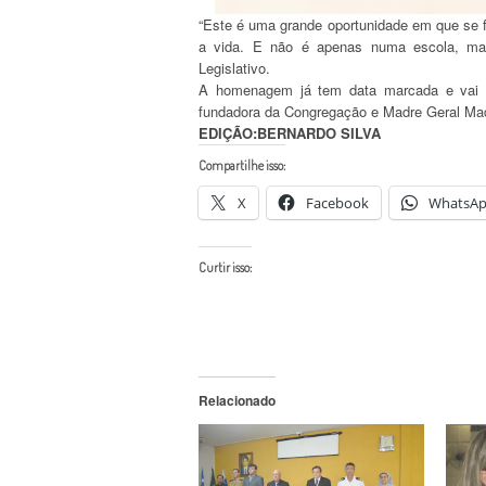
“Este é uma grande oportunidade em que se f
a vida. E não é apenas numa escola, mas
Legislativo.
A homenagem já tem data marcada e vai aco
fundadora da Congregação e Madre Geral Mad
EDIÇÃO:BERNARDO SILVA
Compartilhe isso:
X
Facebook
WhatsA
Curtir isso:
Relacionado