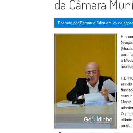
da Câmara Munic
Postado por
Bernardo Silva
em
25 de agos
Em com
Graças
(Geral
por mei
e Meda
municí
Há 110
escola
funda
comuni
Madre 
missio
O pres
cidad
presta