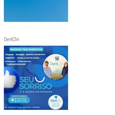
DentClin