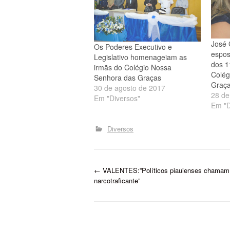
José 
Os Poderes Executivo e
espos
Legislativo homenageiam as
dos 1
irmãs do Colégio Nossa
Colég
Senhora das Graças
Graç
30 de agosto de 2017
28 de
Em "Diversos"
Em "D
Diversos
P
←
VALENTES:”Políticos piauienses chamam
narcotraficante”
o
s