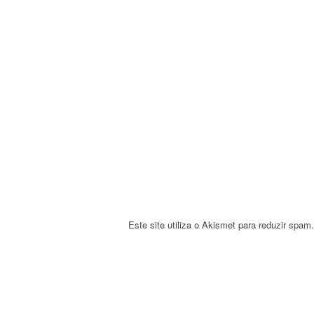
i
g
a
t
i
o
n
Este site utiliza o Akismet para reduzir spam