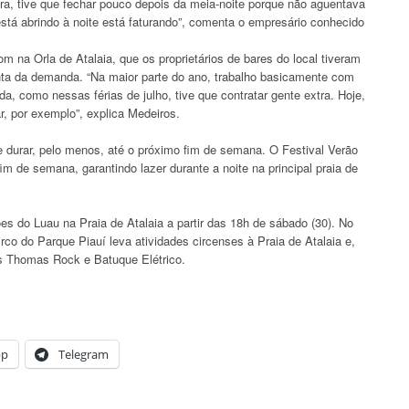
ira, tive que fechar pouco depois da meia-noite porque não aguentava
á abrindo à noite está faturando”, comenta o empresário conhecido
m na Orla de Atalaia, que os proprietários de bares do local tiveram
onta da demanda. “Na maior parte do ano, trabalho basicamente com
a, como nessas férias de julho, tive que contratar gente extra. Hoje,
r, por exemplo”, explica Medeiros.
e durar, pelo menos, até o próximo fim de semana. O Festival Verão
m de semana, garantindo lazer durante a noite na principal praia de
s do Luau na Praia de Atalaia a partir das 18h de sábado (30). No
irco do Parque Piauí leva atividades circenses à Praia de Atalaia e,
s Thomas Rock e Batuque Elétrico.
pp
Telegram