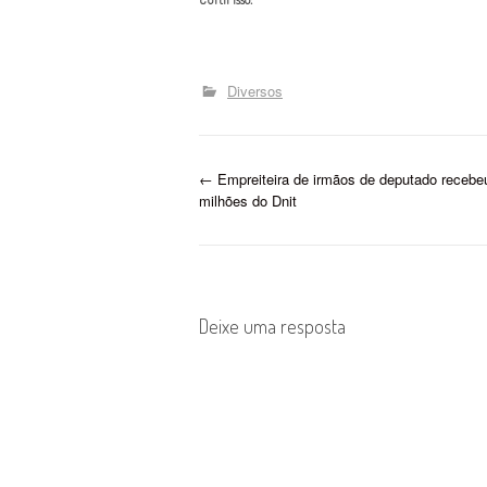
Diversos
P
←
Empreiteira de irmãos de deputado recebe
milhões do Dnit
o
s
t
Deixe uma resposta
n
a
v