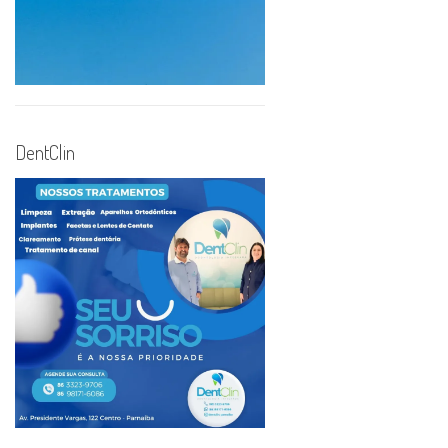
DentClin