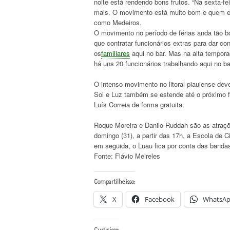
noite está rendendo bons frutos. “Na sexta-fe
mais. O movimento está muito bom e quem est
como Medeiros.
O movimento no período de férias anda tão bo
que contratar funcionários extras para dar c
os
familiares
aqui no bar. Mas na alta temporad
há uns 20 funcionários trabalhando aqui no ba
O intenso movimento no litoral piauiense dev
Sol e Luz também se estende até o próximo fi
Luís Correia de forma gratuita.
Roque Moreira e Danilo Ruddah são as atraçõe
domingo (31), a partir das 17h, a Escola de C
em seguida, o Luau fica por conta das banda
Fonte: Flávio Meireles
Compartilhe isso:
X
Facebook
WhatsA
Curtir isso: