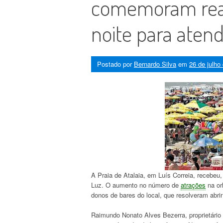
comemoram reab
noite para ate
Postado por
Bernardo Silva
em
26 de julho
A Praia de Atalaia, em Luís Correia, recebeu,
Luz. O aumento no número de
atrações
na or
donos de bares do local, que resolveram abrir
Raimundo Nonato Alves Bezerra, proprietário