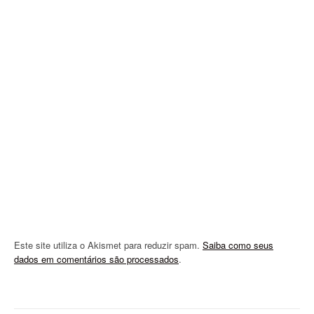
g
a
t
i
o
n
Este site utiliza o Akismet para reduzir spam.
Saiba como seus
dados em comentários são processados
.