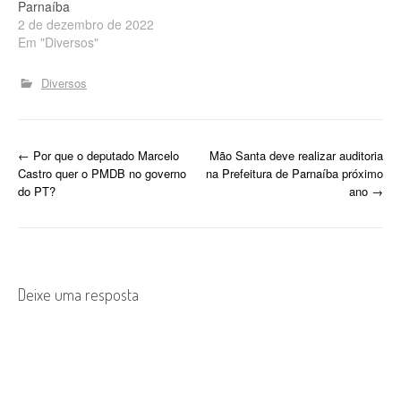
Parnaíba
2 de dezembro de 2022
Em "Diversos"
Diversos
P
←
Por que o deputado Marcelo
Mão Santa deve realizar auditoria
Castro quer o PMDB no governo
na Prefeitura de Parnaíba próximo
o
do PT?
ano
→
s
t
n
Deixe uma resposta
a
v
i