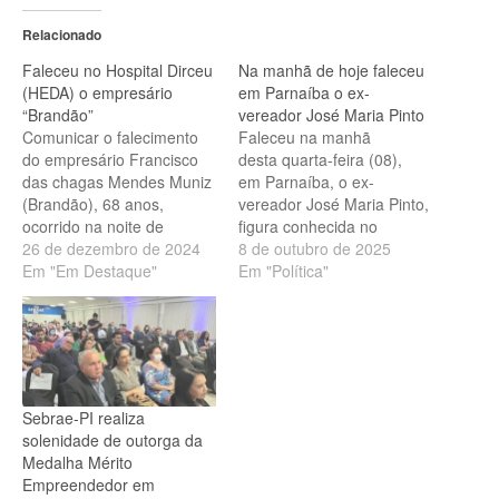
Relacionado
Faleceu no Hospital Dirceu
Na manhã de hoje faleceu
(HEDA) o empresário
em Parnaíba o ex-
“Brandão”
vereador José Maria Pinto
Comunicar o falecimento
Faleceu na manhã
do empresário Francisco
desta quarta-feira (08),
das chagas Mendes Muniz
em Parnaíba, o ex-
(Brandão), 68 anos,
vereador José Maria Pinto,
ocorrido na noite de
figura conhecida no
quarta-feira(25), no Heda
26 de dezembro de 2024
cenário político local. José
8 de outubro de 2025
em Parnaíba-PI. O corpo
Em "Em Destaque"
Maria exerceu um
Em "Política"
está sendo velado no salão
mandato na Câmara
nobre da Pax União, no
Municipal de Parnaíba,
centro da cidade, até as
sendo filiado ao histórico
14hs de hoje. Após este
MDB, partido do grupo
horário, o corpo será
liderado pelo então
levado para…
prefeito João Silva Filho e
Sebrae-PI realiza
pelo ex-governador Alberto
solenidade de outorga da
Silva, (ambos in memorian)
Medalha Mérito
de quem era aliado
Empreendedor em
político. O velório está…