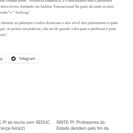
a versará sobre “violência simbólica, e o ministrante será o professor
ários livros, formado em Análise Transacional.Na parte da tarde os dois
lusão” e ” bullyng”.
rante as palestras e todos destacam o alto nível dos palestrantes e quão
e, se postos em práticas, vão ser de grande valia para o professor e para
ula”.
pp
Telegram
-PI se reuniu com SEDUC
SINTE-PI: Professores do
terça-feira(2)
Estado decidem pelo fim da