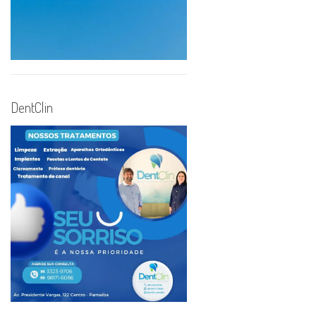
DentClin