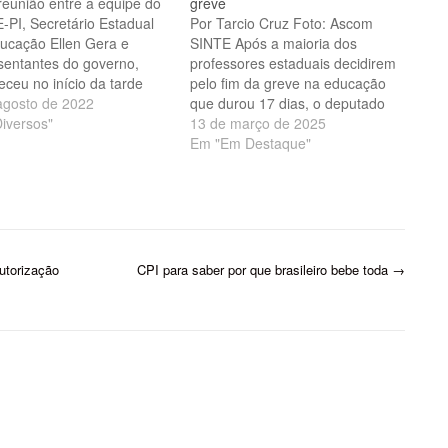
eunião entre a equipe do
greve
-PI, Secretário Estadual
Por Tarcio Cruz Foto: Ascom
ucação Ellen Gera e
SINTE Após a maioria dos
sentantes do governo,
professores estaduais decidirem
eceu no início da tarde
pelo fim da greve na educação
terça-feira, 02 de agosto,
agosto de 2022
que durou 17 dias, o deputado
tratar das seguintes
iversos"
estadual Francisco Limma (PT)
13 de março de 2025
: reajuste salarial,
confirmou o envio do projeto de
Em "Em Destaque"
tório do Fundef,
lei que reajustará de 6,77% a
ções e progressões
10,27% os vencimentos dos
essores e funcionários),
educadores piauienses. A
 de carreira e devolução
expectativa no parlamento…
descontos…
autorização
CPI para saber por que brasileiro bebe toda
→