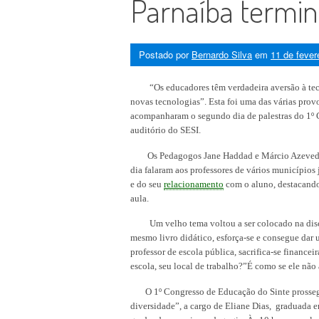
Parnaíba termin
Postado por
Bernardo Silva
em
11 de fever
“Os educadores têm verdadeira aversão à tecno
novas tecnologias”. Esta foi uma das várias prov
acompanharam o segundo dia de palestras do 1º 
auditório do SESI.
Os Pedagogos Jane Haddad e Márcio Azevedo, d
dia falaram aos professores de vários municípios 
e do seu
relacionamento
com o aluno, destacando 
aula.
Um velho tema voltou a ser colocado na discuss
mesmo livro didático, esforça-se e consegue dar 
professor de escola pública, sacrifica-se financei
escola, seu local de trabalho?”É como se ele não
O 1º Congresso de Educação do Sinte prossegue n
diversidade”, a cargo de Eliane Dias, graduada 