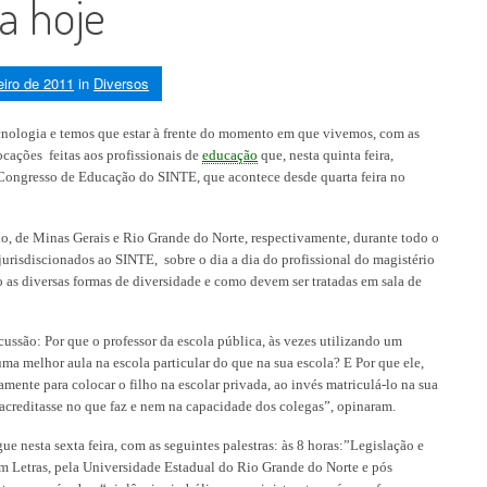
a hoje
eiro de 2011
in
Diversos
logia e temos que estar à frente do momento em que vivemos, com as
ocações feitas aos profissionais de
educação
que, nesta quinta feira,
Congresso de Educação do SINTE, que acontece desde quarta feira no
e Minas Gerais e Rio Grande do Norte, respectivamente, durante todo o
jurisdiscionados ao SINTE, sobre o dia a dia do profissional do magistério
as diversas formas de diversidade e como devem ser tratadas em sala de
ão: Por que o professor da escola pública, às vezes utilizando um
uma melhor aula na escola particular do que na sua escola? E Por que ele,
ramente para colocar o filho na escolar privada, ao invés matriculá-lo na sua
 acreditasse no que faz e nem na capacidade dos colegas”, opinaram.
esta sexta feira, com as seguintes palestras: às 8 horas:”Legislação e
em Letras, pela Universidade Estadual do Rio Grande do Norte e pós