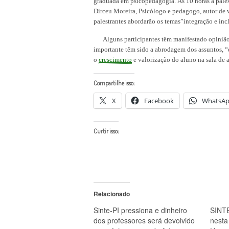
graduada em psicopedagogia. Às 10 horas a palestr
Dirceu Moreira, Psicólogo e pedagogo, autor de v
palestrantes abordarão os temas”integração e inc
Alguns participantes têm manifestado opinião du
importante têm sido a abrodagem dos assuntos, “qu
o
crescimento
e valorização do aluno na sala de a
Compartilhe isso:
X
Facebook
WhatsA
Curtir isso:
Relacionado
Sinte-PI pressiona e dinheiro
SINTE
dos professores será devolvido
nesta 