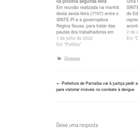
na próxima segunda-feira
Uma r
Em reunião realizada na manhã
SINTE
desta sexta-feira (1º/07) entre o
de Ed
SINTE-PI e a governadora
repre
Regina Sousa, para tratar das
acont
pautas dos trabalhadores em
desta 
2 de 
educação, ficou acertado os
1 de julho de 2022
para 
Em "D
seguintes pontos: DESCONTOS
Em "Política"
pautas
O valor dos descontos
preca
efetuados no contracheque dos
promo
Diversos
servidores da educação por
(prof
falta, serão devolvidos
plano
imediatamente em folha
dos 
suplementar. O…
P
←
Prefeitura de Parnaíba vai à justiça pedir 
para vistoriar imóveis no combate à dengue
o
s
t
Deixe uma resposta
n