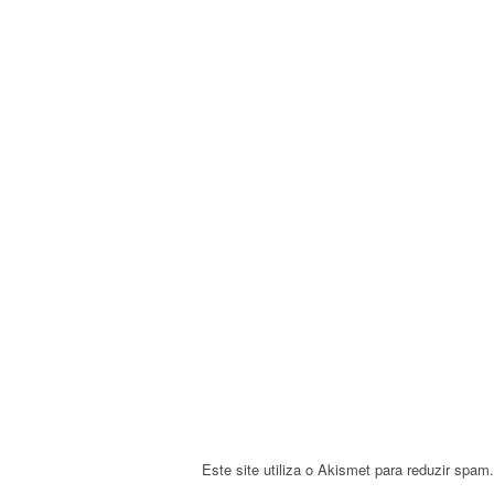
a
v
i
g
a
t
i
o
n
Este site utiliza o Akismet para reduzir spam