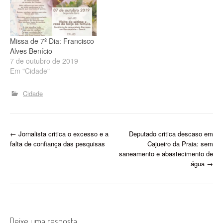
Missa de 7º Dia: Francisco
Alves Benício
7 de outubro de 2019
Em "Cidade"
Cidade
P
←
Jornalista critica o excesso e a
Deputado critica descaso em
falta de confiança das pesquisas
Cajueiro da Praia: sem
o
saneamento e abastecimento de
água
→
s
t
n
Deixe uma resposta