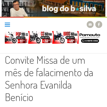
Skip
to
content
Convite Missa de um
mês de falacimento da
Senhora Evanilda
Benício