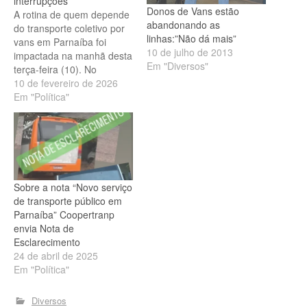
interrupções
Donos de Vans estão
A rotina de quem depende
abandonando as
do transporte coletivo por
linhas:”Não dá mais”
vans em Parnaíba foi
10 de julho de 2013
impactada na manhã desta
Em "Diversos"
terça-feira (10). No
estacionamento dos
10 de fevereiro de 2026
veículos, o cenário era de
Em "Política"
paralisação total entre
8h30 e 11h30. A
interrupção, segundo a
Coopertranp, uma das
responsáveis pelo serviço
na cidade, foi uma “parada
Sobre a nota “Novo serviço
técnica” para…
de transporte público em
Parnaíba” Coopertranp
envia Nota de
Esclarecimento
24 de abril de 2025
Em "Política"
Diversos