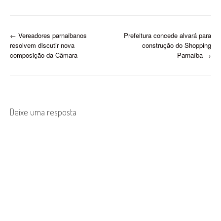
P
←
Vereadores parnaibanos
Prefeitura concede alvará para
resolvem discutir nova
construção do Shopping
o
composição da Câmara
Parnaíba
→
s
t
n
Deixe uma resposta
a
v
i
g
a
t