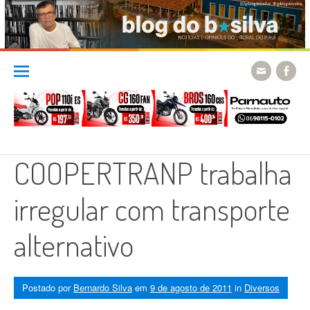
Skip
to
content
COOPERTRANP trabalha
irregular com transporte
alternativo
Postado por
Bernardo Silva
em
9 de agosto de 2011
in
Diversos