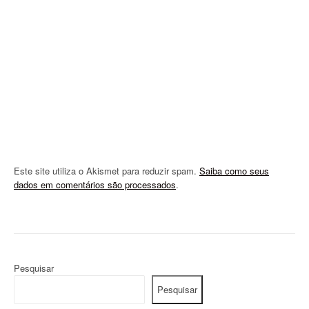
i
o
n
Este site utiliza o Akismet para reduzir spam.
Saiba como seus
dados em comentários são processados
.
Pesquisar
Pesquisar