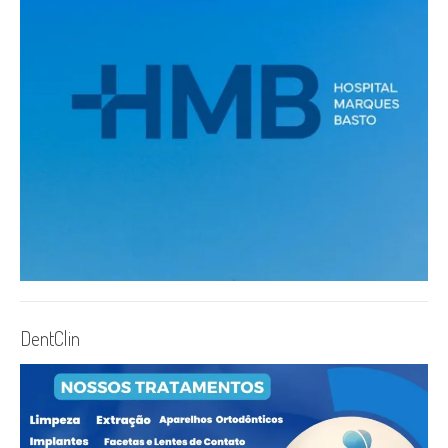
DentClin