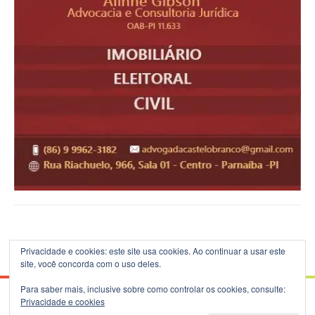
Privacidade e cookies: este site usa cookies. Ao continuar a usar este
site, você concorda com o uso deles.
Para saber mais, inclusive sobre como controlar os cookies, consulte:
Privacidade e cookies
© 2026 Blog do B.Silva - Theme: Patus by
FameThemes
.