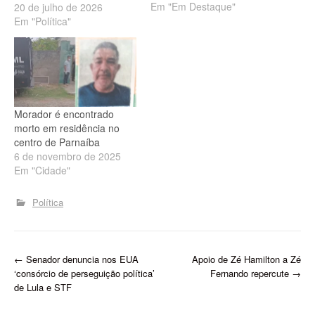
Em "Em Destaque"
encontrado morto na
20 de julho de 2026
manhã desta segunda-
Em "Política"
feira (20), em uma
residência localizada na
região conhecida como
Boca da Teresa, em Luís
Correia, no litoral do Piauí.
A suspeita inicial da
Morador é encontrado
Polícia…
morto em residência no
centro de Parnaíba
6 de novembro de 2025
Em "Cidade"
Política
P
←
Senador denuncia nos EUA
Apoio de Zé Hamilton a Zé
‘consórcio de perseguição política’
Fernando repercute
→
o
de Lula e STF
s