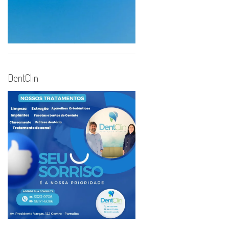
DentClin