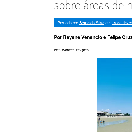
sobre áreas de ri
Postado por
Bernardo Silva
em
15 de deze
Por Rayane Venancio e Felipe Cru
Foto: Bárbara Rodrigues