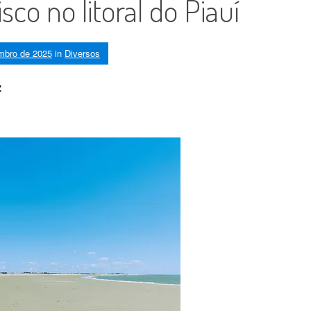
sco no litoral do Piauí
mbro de 2025
in
Diversos
z