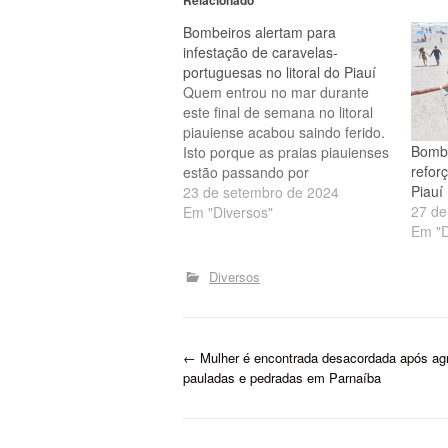
Bombeiros alertam para
infestação de caravelas-
portuguesas no litoral do Piauí
Quem entrou no mar durante
este final de semana no litoral
piauiense acabou saindo ferido.
Bombe
Isto porque as praias piauienses
refor
estão passando por
Piauí
uma infestação de caravelas-
23 de setembro de 2024
27 de
portuguesas. As caravelas-
Em "Diversos"
Em "D
portuguesas são parecidas com
águas-vivas, têm a aparência de
uma vela de barco e flutuam
Diversos
pela superfície do mar. Elas
ferem usando células urticantes
que…
P
←
Mulher é encontrada desacordada após ag
pauladas e pedradas em Parnaíba
o