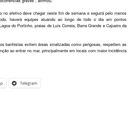
ocorrências graves”, afirmou.
o no efetivo deve chegar neste fim de semana e seguirá pelo menos
ríodo, haverá equipes atuando ao longo de todo o dia em pontos
Lagoa do Portinho, praias de Luís Correia, Barra Grande e Cajueiro da
 os banhistas evitem áreas sinalizadas como perigosas, respeitem as
nção ao entrar no mar, principalmente em locais com maior incidência
pp
Telegram