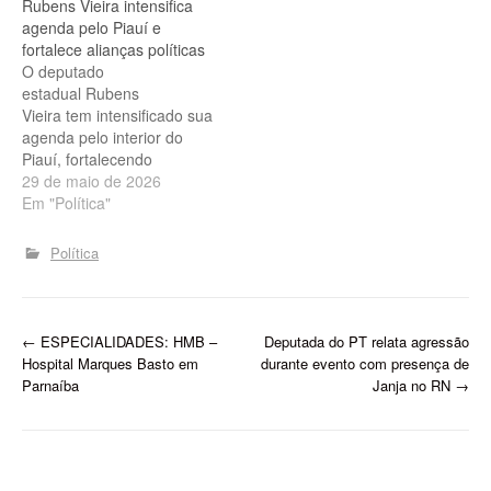
Rubens Vieira intensifica
sábado (11), onde foi
agenda pelo Piauí e
recebido por lideranças
fortalece alianças políticas
políticas, amigos,
O deputado
apoiadores e moradores
estadual Rubens
da região. Deputado
Vieira tem intensificado sua
Rubens Vieira intensifica
agenda pelo interior do
agenda pelo interior e
Piauí, fortalecendo
fortalece diálogo com…
alianças políticas,
29 de maio de 2026
ampliando sua base de
Em "Política"
apoio e acompanhando
ações voltadas ao
Política
desenvolvimento dos
municípios. Nos últimos
dias, o parlamentar
participou de encontros
P
←
ESPECIALIDADES: HMB –
Deputada do PT relata agressão
com lideranças regionais e
Hospital Marques Basto em
durante evento com presença de
de agendas institucionais
o
Parnaíba
Janja no RN
→
que reforçam sua atuação
s
em diferentes regiões do…
t