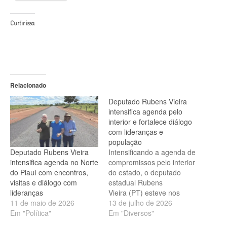
Curtir isso:
Relacionado
Deputado Rubens Vieira
intensifica agenda pelo
interior e fortalece diálogo
com lideranças e
população
Deputado Rubens Vieira
Intensificando a agenda de
intensifica agenda no Norte
compromissos pelo interior
do Piauí com encontros,
do estado, o deputado
visitas e diálogo com
estadual Rubens
lideranças
Vieira (PT) esteve nos
11 de maio de 2026
municípios de Pimenteiras,
13 de julho de 2026
Em "Política"
Francinópolis e São
Em "Diversos"
Francisco do Piauí no