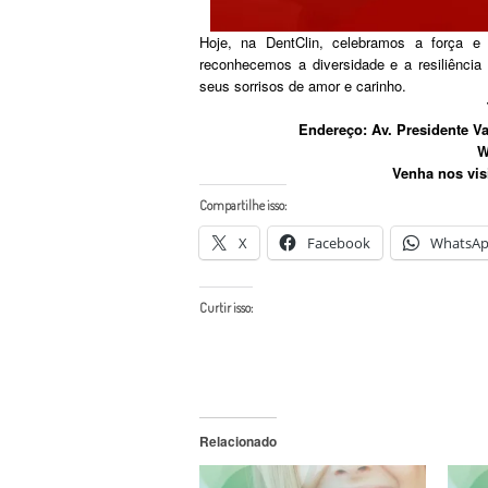
Hoje, na DentClin, celebramos a força 
reconhecemos a diversidade e a resiliênci
seus sorrisos de amor e carinho.
Endereço: Av. Presidente Va
Wh
Venha nos visi
Compartilhe isso:
X
Facebook
WhatsA
Curtir isso:
Relacionado