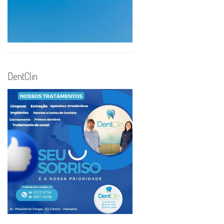
DentClin