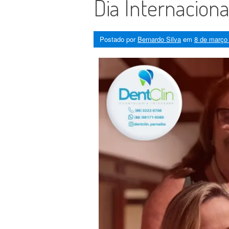
Dia Internaciona
Postado por
Bernardo Silva
em
8 de março