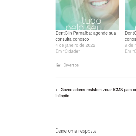
DentClin Parnaíba: agende sua
DentC
consulta conosco
cono
4 de janeiro de 2022
9 de 
Em "Cidade"
Em "C
Diversos
P
←
Governadores resistem zerar ICMS para c
inflação
o
s
t
Deixe uma resposta