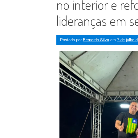
no interior e re
lideranças em s
Postado por
Bernardo Silva
em
7 de julho 