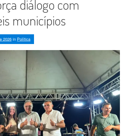
força diálogo com
eis municípios
de 2026
in
Política