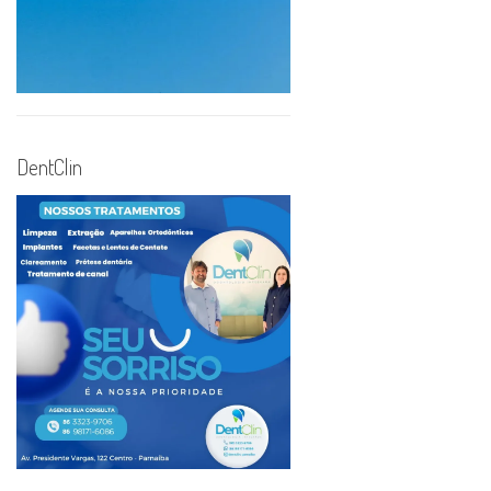
DentClin