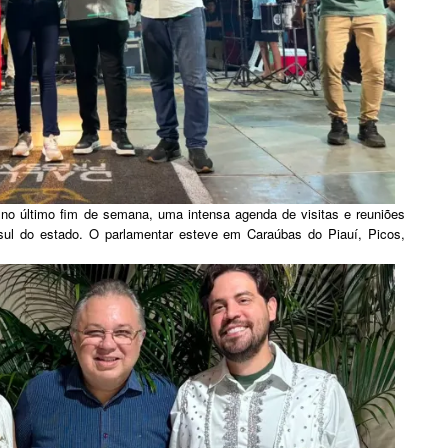
 no último fim de semana, uma intensa agenda de visitas e reuniões
 sul do estado. O parlamentar esteve em Caraúbas do Piauí, Picos,