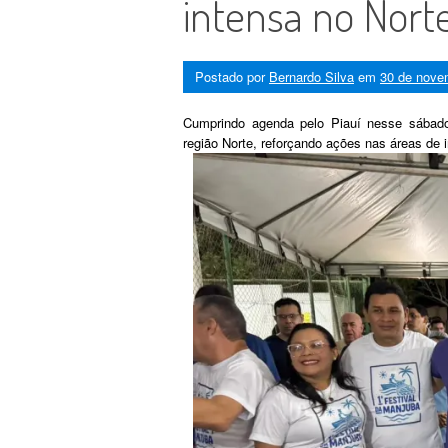
intensa no Norte
Postado por
Bernardo Silva
em
30 de nove
Cumprindo agenda pelo Piauí nesse sábado
região Norte, reforçando ações nas áreas de i