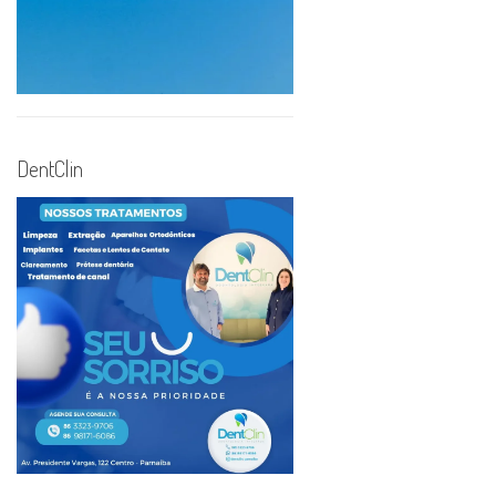
DentClin