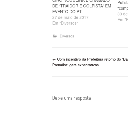
CIRO NOGUEIRA É CHAMADO
Petis
DE “TRAIDOR E GOLPISTA” EM
“comp
EVENTO DO PT
30 de
27 de maio de 2017
Em "P
Em "Diversos"
Diversos
P
←
Com incentivo da Prefeitura retorno do “Ba
Parnaíba” gera expectativas
o
s
t
Deixe uma resposta
n
a