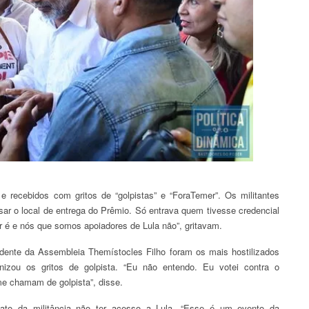
 recebidos com gritos de “golpistas” e “ForaTemer”. Os militantes
ar o local de entrega do Prêmio. Só entrava quem tivesse credencial
ar é e nós que somos apoiadores de Lula não”, gritavam.
idente da Assembleia Themístocles Filho foram os mais hostilizados
ronizou os gritos de golpista. “Eu não entendo. Eu votei contra o
e chamam de golpista”, disse.
 fato da militância não ter acesso a Lula. “Esse é um evento da