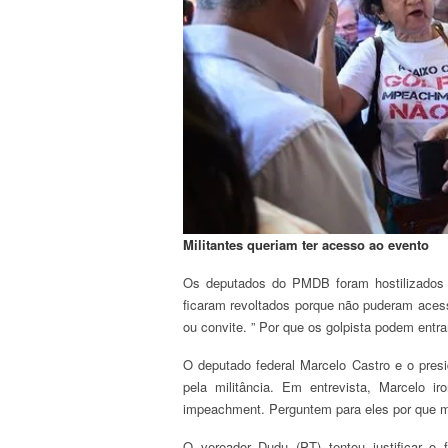
Militantes queriam ter acesso ao evento
Os deputados do PMDB foram hostilizados e
ficaram revoltados porque não puderam acess
ou convite. ” Por que os golpista podem entr
O deputado federal Marcelo Castro e o pres
pela militância. Em entrevista, Marcelo i
impeachment. Perguntem para eles por que m
O vereador Dudu (PT) tentou justificar o