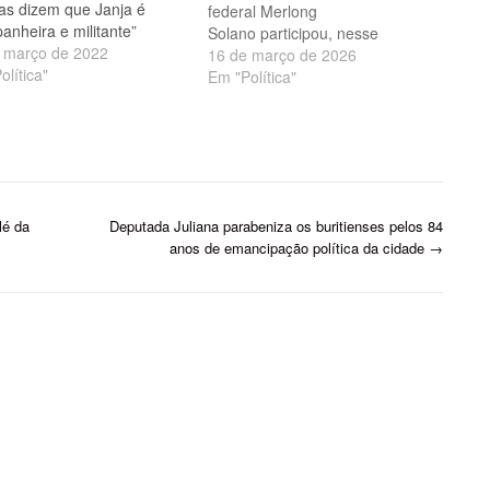
tas dizem que Janja é
federal Merlong
anheira e militante”
Solano participou, nesse
 março de 2022
domingo (15), de um evento em
16 de março de 2026
olítica"
comemoração aos 46 anos do
Em "Política"
Partido dos Trabalhadores
(PT) no município de União, a
55 km de Teresina. Na ocasião,
também foi realizada a posse do
novo Diretório Municipal do
partido. Durante o encontro, a…
lé da
Deputada Juliana parabeniza os buritienses pelos 84
anos de emancipação política da cidade
→