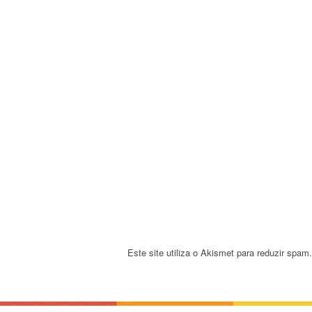
v
i
g
a
t
i
o
n
Este site utiliza o Akismet para reduzir spam