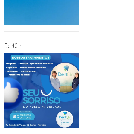
DentClin