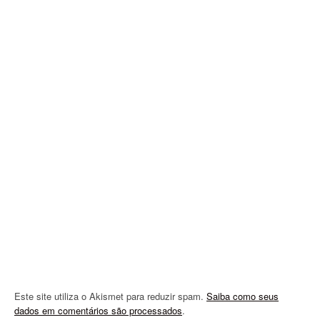
v
i
g
a
t
i
o
n
Este site utiliza o Akismet para reduzir spam.
Saiba como seus
dados em comentários são processados
.