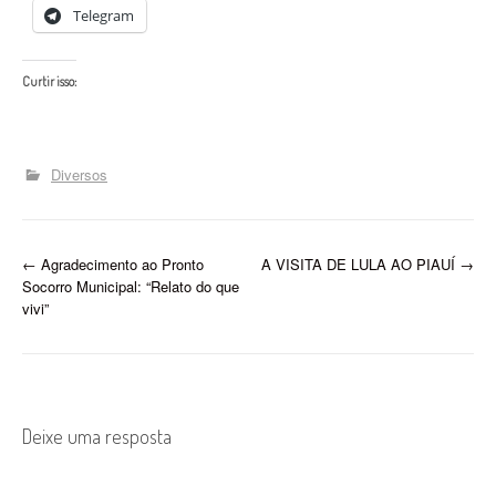
Telegram
Curtir isso:
Diversos
P
←
Agradecimento ao Pronto
A VISITA DE LULA AO PIAUÍ
→
Socorro Municipal: “Relato do que
o
vivi”
s
t
n
Deixe uma resposta
a