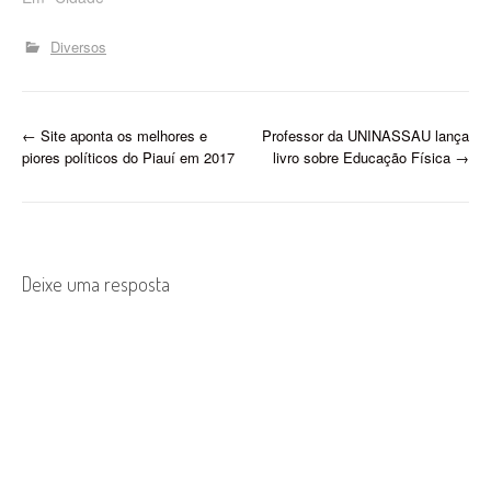
Diversos
P
←
Site aponta os melhores e
Professor da UNINASSAU lança
piores políticos do Piauí em 2017
livro sobre Educação Física
→
o
s
t
Deixe uma resposta
n
a
v
i
g