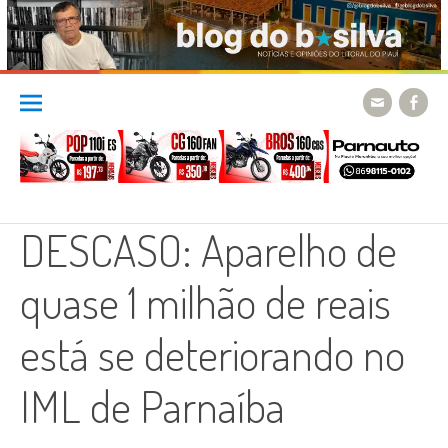
Skip
to
content
DESCASO: Aparelho de
quase 1 milhão de reais
está se deteriorando no
IML de Parnaíba