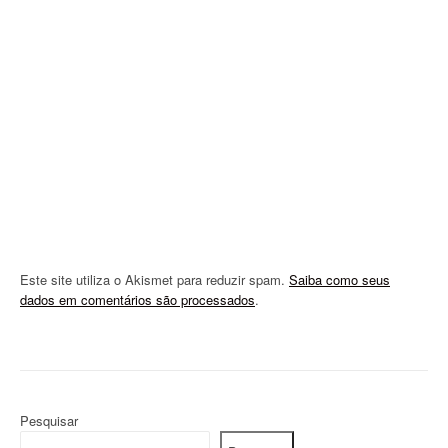
a
t
i
o
n
Este site utiliza o Akismet para reduzir spam.
Saiba como seus
dados em comentários são processados
.
Pesquisar