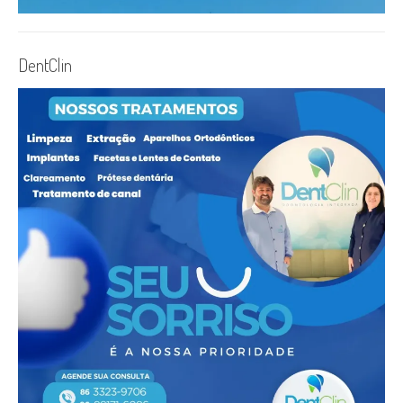
DentClin