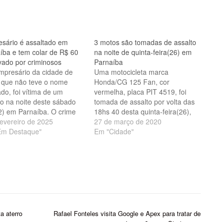
sário é assaltado em
3 motos são tomadas de assalto
íba e tem colar de R$ 60
na noite de quinta-feira(26) em
evado por criminosos
Parnaíba
presário da cidade de
Uma motocicleta marca
, que não teve o nome
Honda/CG 125 Fan, cor
ado, foi vítima de um
vermelha, placa PIT 4519, foi
to na noite deste sábado
tomada de assalto por volta das
2) em Parnaíba. O crime
18hs 40 desta quinta-feira(26),
eu nas proximidades da
fevereiro de 2025
no conjunto Dom Rufino I, bairro
27 de março de 2020
F, faculdade de medicina
Em Destaque"
Primavera em Parnaíba-PI.
Em "Cidade"
dade, no momento em que
Dois elementos que passavam a
ima descia do carro.
pé, um armado de revólver
do informações
rendeu a vítima e roubou a
minares, o empresário…
moto(foto abaixo). A…
a aterro
Rafael Fonteles visita Google e Apex para tratar de