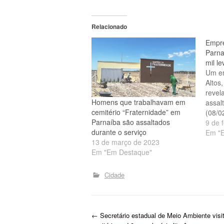
Relacionado
Empre
Parna
mil l
Um em
Altos
revel
Homens que trabalhavam em
assal
cemitério “Fraternidade” em
(08/0
Parnaíba são assaltados
ocorr
9 de 
durante o serviço
IEVAS
Em "
13 de março de 2023
da ci
Em "Em Destaque"
a vít
Segun
preli
Cidade
P
←
Secretário estadual de Meio Ambiente visit