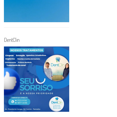
DentClin