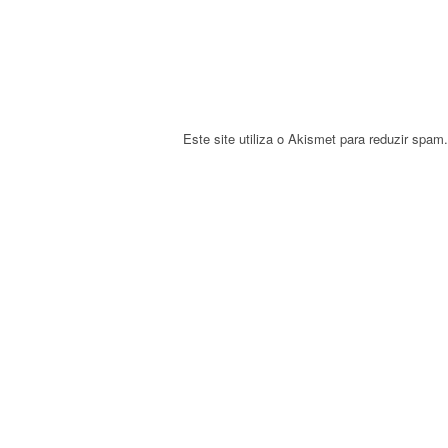
i
o
n
Este site utiliza o Akismet para reduzir spam