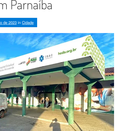
em Parnaíba
to de 2023
in
Cidade