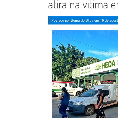
atira na vitima 
Postado por
Bernardo Silva
em
19 de agos