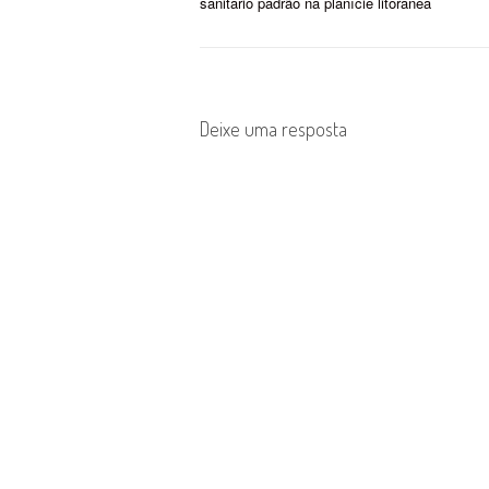
sanitário padrão na planície litorânea
o
s
t
Deixe uma resposta
n
a
v
i
g
a
t