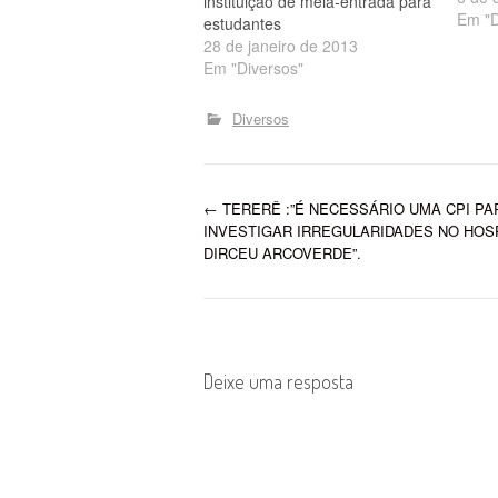
instituição de meia-entrada para
ingre
Em "D
estudantes
entra
28 de janeiro de 2013
estud
Em "Diversos"
entre
pesso
Diversos
P
←
TERERÊ :”É NECESSÁRIO UMA CPI PA
INVESTIGAR IRREGULARIDADES NO HOS
o
DIRCEU ARCOVERDE”.
s
t
Deixe uma resposta
n
a