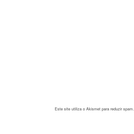
v
i
g
a
t
i
o
n
Este site utiliza o Akismet para reduzir spam