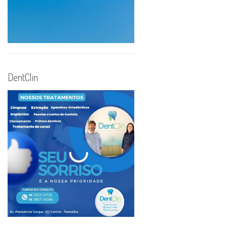
DentClin