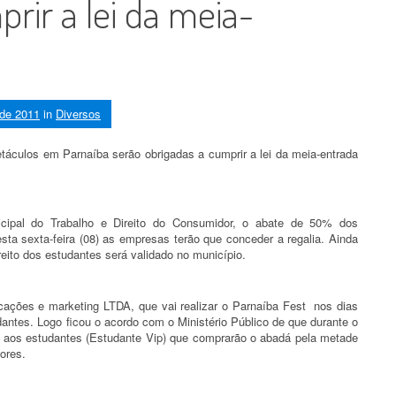
rir a lei da meia-
 de 2011
in
Diversos
áculos em Parnaíba serão obrigadas a cumprir a lei da meia-entrada
icipal do Trabalho e Direito do Consumidor, o abate de 50% dos
esta sexta-feira (08) as empresas terão que conceder a regalia. Ainda
ireito dos estudantes será validado no município.
ções e marketing LTDA, que vai realizar o Parnaíba Fest nos dias
dantes. Logo ficou o acordo com o Ministério Público de que durante o
o aos estudantes (Estudante Vip) que comprarão o abadá pela metade
ores.