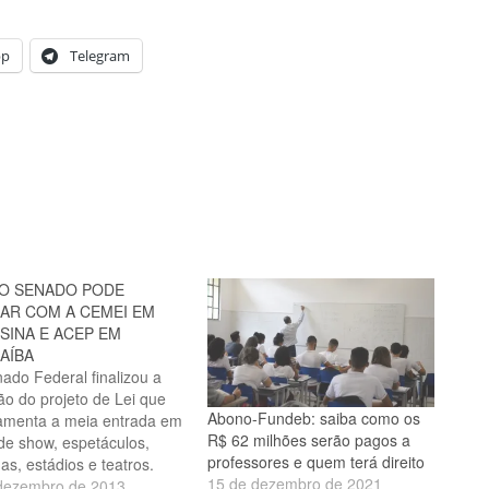
pp
Telegram
DO SENADO PODE
AR COM A CEMEI EM
SINA E ACEP EM
AÍBA
ado Federal finalizou a
ão do projeto de Lei que
Abono-Fundeb: saiba como os
amenta a meia entrada em
R$ 62 milhões serão pagos a
de show, espetáculos,
professores e quem terá direito
as, estádios e teatros.
15 de dezembro de 2021
eu ficou definido, 40% dos
dezembro de 2013