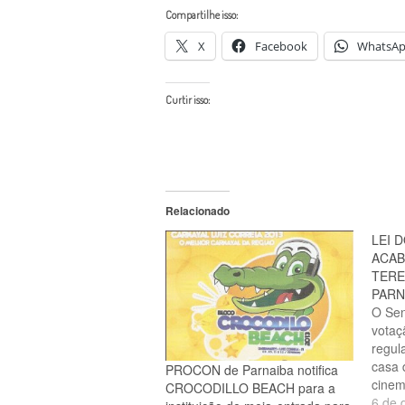
Compartilhe isso:
X
Facebook
WhatsA
Curtir isso:
Relacionado
LEI 
ACAB
TERE
PARN
O Sen
votaç
regul
casa 
PROCON de Parnaiba notifica
cinem
CROCODILLO BEACH para a
Pelo 
6 de 