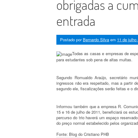
obrigadas a cump
entrada
Postado por
Bernardo Silva
em
11 de julho
Todas as casas e empresas de espet
para estudantes sob pena de altas multas.
Segundo Romualdo Araújo, secretário mun
ingressos não era respeitado, mas a partir d
segundo ele, fiscalizações serão feitas e o d
Informou também que a empresa R. Comunica
15 e 16 de julho de 2011, beneficiará os estu
percurso do trio haverá um espaço reservad
do preço normal estabelecido pelos organizad
Fonte: Blog do Cristiano PHB