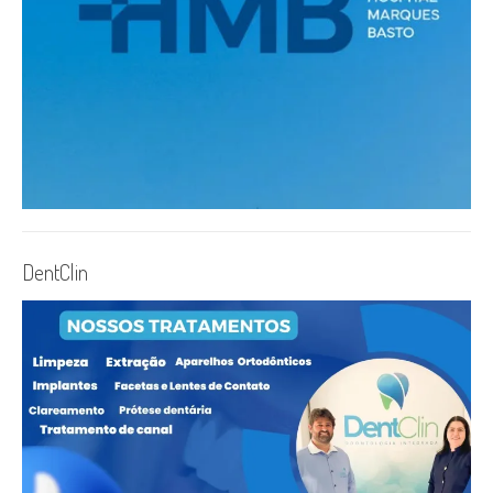
DentClin