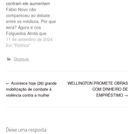
contram ele aumentam
Piauí. Rafael Fonteles
Fábio Novo não
afirma que Encontro
compareceu ao debate
Nacional de Folguedos
entre os médicos. Por que
2026 será “o melhor e…
será? Agora é nos
Folguedos Ainda que
tendo o governo para
11 de setembro de 2024
silenciar a grande maioria
Em "Política"
da mídia (jornais, tvs,
portais e rádios), o
Diversos
deputado Fábio Novo não
esperava que teria sua
imagem e credibilidade tão
expostas com os
P
←
Acontece hoje (26) grande
WELLINGTON PROMETE OBRAS
escândalos…
mobilização de combate à
COM DINHEIRO DE
o
violência contra a mulher
EMPRÉSTIMO
→
s
t
n
Deixe uma resposta