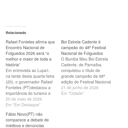
Relacionado
Rafael Fonteles afirma que
Boi Estrela Cadente é
Encontro Nacional de
campeão do 48º Festival
Folguedos 2026 será “o
Nacional de Folguedos
melhor e maior de toda a
O Bumba Meu Boi Estrela
história”
Cadente, de Parnaíba,
Em entrevista ao Lupa1,
conquistou o título de
na tarde desta quarta-feira
grande campeão da 48ª
(20), o governador Rafael
edição do Festival Nacional
Fonteles (PT)destacou a
de Folguedos, reafirmando
21 de junho de 2026
importância do turismo e
sua força como um dos
Em "Cidade"
da economia criativa para
20 de maio de 2026
principais grupos da
o desenvolvimento do
Em "Em Destaque"
cultura popular do Piauí.
estado, além de comentar
Levando para a arena o
Fábio Novo(PT) não
sobre os investimentos em
tema “O Boi da Libertação
comparece a debate de
eventos culturais e
Negra”, o grupo
médicos e denúncias
festividades juninas no
emocionou o…