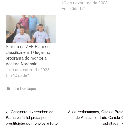
16 de novembro de 2023
Em "Cidade"
Startup da ZPE Piauí se
classifica em 1º lugar no
programa de mentoria
Acelera Nordeste
1 de novembro de 2023
Em "Cidade"
Em Destaque
P
←
Candidata a vereadora de
Após reclamações, Orla da Praia
Parnaíba já foi presa por
de Atalaia em Luís Correia é
o
prostituição de menores e furto
asfaltada
→