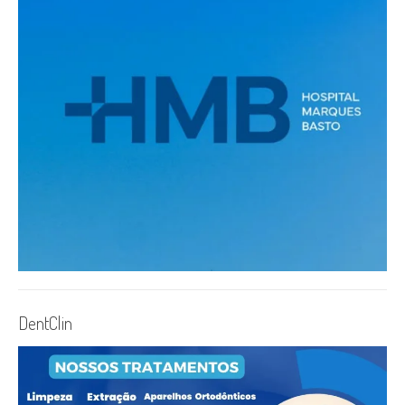
DentClin