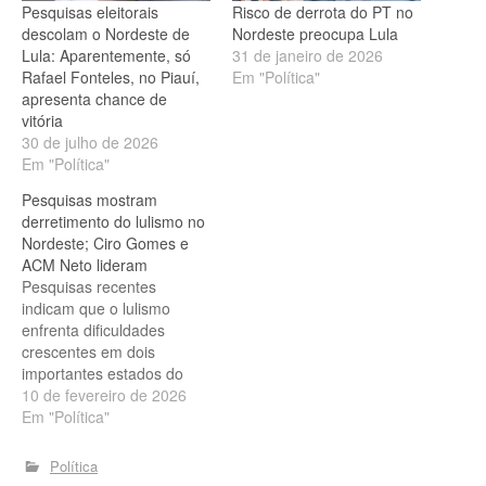
Pesquisas eleitorais
Risco de derrota do PT no
descolam o Nordeste de
Nordeste preocupa Lula
Lula: Aparentemente, só
31 de janeiro de 2026
Rafael Fonteles, no Piauí,
Em "Política"
apresenta chance de
vitória
30 de julho de 2026
Em "Política"
Pesquisas mostram
derretimento do lulismo no
Nordeste; Ciro Gomes e
ACM Neto lideram
Pesquisas recentes
indicam que o lulismo
enfrenta dificuldades
crescentes em dois
importantes estados do
Nordeste. No Ceará, Ciro
10 de fevereiro de 2026
Gomes aparece liderando
Em "Política"
com folga sobre a atual
governadora Elmana de
Política
Freitas, enquanto na