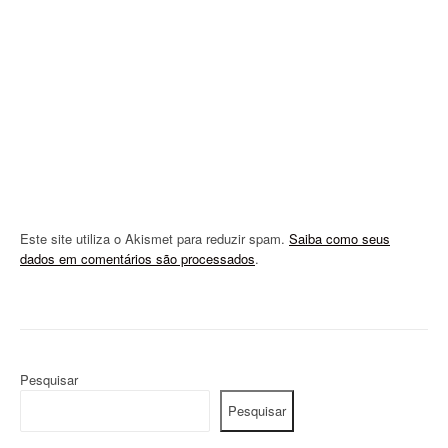
i
o
n
Este site utiliza o Akismet para reduzir spam.
Saiba como seus
dados em comentários são processados
.
Pesquisar
Pesquisar