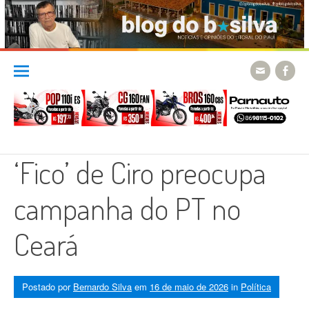
Skip
to
content
‘Fico’ de Ciro preocupa
campanha do PT no
Ceará
Postado por
Bernardo Silva
em
16 de maio de 2026
in
Política