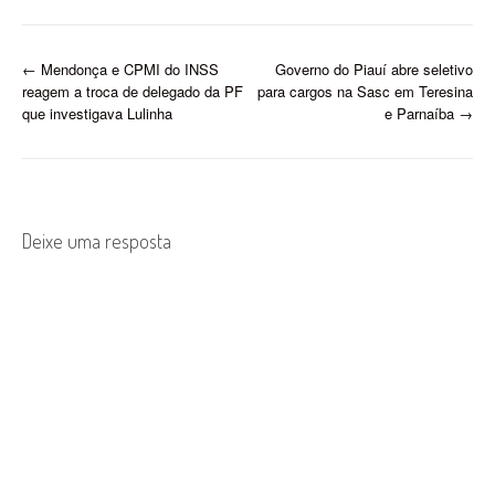
Bahia, ACM Neto mantém
vantagem sólida frente ao
governador petista
P
←
Mendonça e CPMI do INSS
Governo do Piauí abre seletivo
Jerônimo Rodrigues.
reagem a troca de delegado da PF
para cargos na Sasc em Teresina
Diante do cenário, o
o
que investigava Lulinha
e Parnaíba
→
governo federal…
s
t
n
Deixe uma resposta
a
v
i
g
a
t