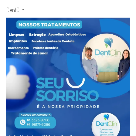
DentClin