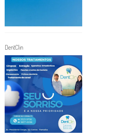
DentClin