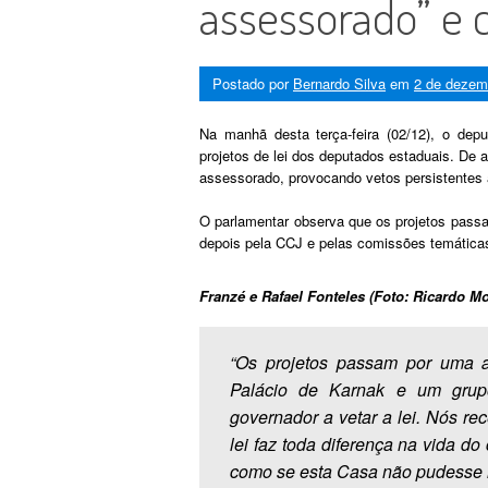
assessorado” e c
Postado por
Bernardo Silva
em
2 de dezem
Na manhã desta terça-feira (02/12), o dep
projetos de lei dos deputados estaduais. De 
assessorado, provocando vetos persistentes a
O parlamentar observa que os projetos passa
depois pela CCJ e pelas comissões temáticas.
Franzé e Rafael Fonteles (Foto: Ricardo M
“Os projetos passam por uma a
Palácio de Karnak e um grup
governador a vetar a lei. Nós re
lei faz toda diferença na vida do
como se esta Casa não pudesse l