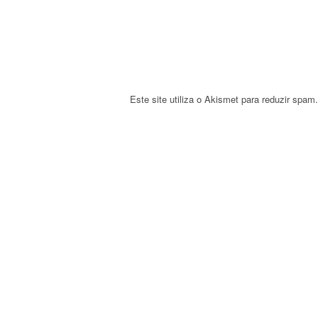
i
o
n
Este site utiliza o Akismet para reduzir spam