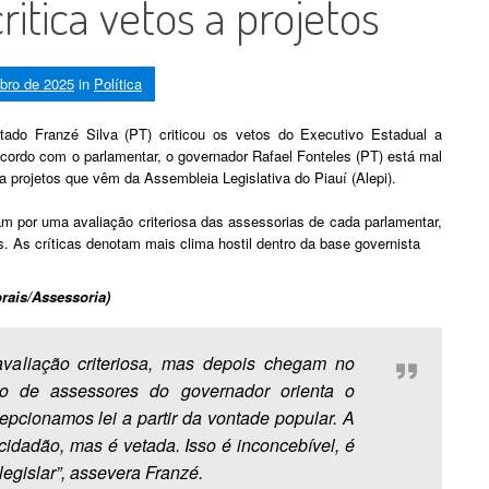
ritica vetos a projetos
bro de 2025
in
Política
utado Franzé Silva (PT) criticou os vetos do Executivo Estadual a
acordo com o parlamentar, o governador Rafael Fonteles (PT) está mal
 projetos que vêm da Assembleia Legislativa do Piauí (Alepi).
m por uma avaliação criteriosa das assessorias de cada parlamentar,
 As críticas denotam mais clima hostil dentro da base governista
orais/Assessoria)
valiação criteriosa, mas depois chegam no
o de assessores do governador orienta o
cepcionamos lei a partir da vontade popular. A
 cidadão, mas é vetada. Isso é inconcebível, é
egislar”, assevera Franzé.