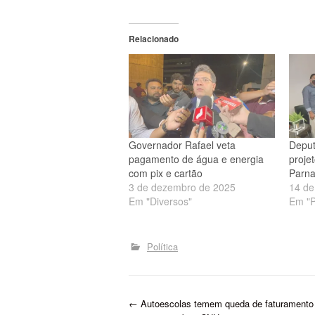
Relacionado
Governador Rafael veta
Deput
pagamento de água e energia
proje
com pix e cartão
Parnaí
3 de dezembro de 2025
14 de
Em "Diversos"
Em "P
Política
P
←
Autoescolas temem queda de faturamento