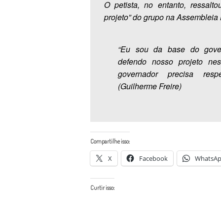
O petista, no entanto, ressalt
projeto” do grupo na Assembleia L
“Eu sou da base do gover
defendo nosso projeto ne
governador precisa respe
(Guilherme Freire)
Compartilhe isso:
X
Facebook
WhatsA
Curtir isso: