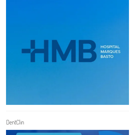
DentClin