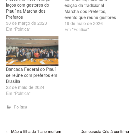
laços com gestores do
edição da tradicional
Piauí na Marcha dos
Marcha dos Prefeitos,
Prefeitos
evento que reúne gestores
30 de março de 2023
municipais de todo o país
19 de maio de 2026
Em "Política"
em busca de mais
Em "Política"
recursos e defesa dos
interesses das prefeituras.
Entre os principais temas
deste ano estão a pressão
para retirar do Supremo
Tribunal Federal a
Bancada Federal do Piauí
discussão…
se reúne com prefeitos em
Brasília
22 de maio de 2024
Em "Política"
Política
P
←
Mãe e filha de 1 ano morrem
Democracia Cristã confirma