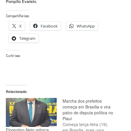
Pompílio Evaristo.
Compartilhe isso:
X
Facebook
WhatsApp
Telegram
Curtir isso:
Relacionado
Marcha dos prefeitos
começa em Brasília e vira
palco de disputa política no
Piauí
Começa terça-feira (19),
Florentino Neto reforça
em Brasília, mais uma