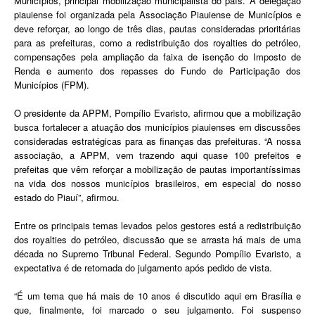
Municípios, principal mobilização municipalista do país. A delegação
piauiense foi organizada pela
Associação Piauiense de Municípios
e
deve reforçar, ao longo de três dias, pautas consideradas prioritárias
para as prefeituras, como a redistribuição dos royalties do petróleo,
compensações pela ampliação da faixa de isenção do Imposto de
Renda e aumento dos repasses do Fundo de Participação dos
Municípios (FPM).
O presidente da APPM,
Pompílio Evaristo
, afirmou que a mobilização
busca fortalecer a atuação dos municípios piauienses em discussões
consideradas estratégicas para as finanças das prefeituras. “A nossa
associação, a APPM, vem trazendo aqui quase 100 prefeitos e
prefeitas que vêm reforçar a mobilização de pautas importantíssimas
na vida dos nossos municípios brasileiros, em especial do nosso
estado do Piauí”, afirmou.
Entre os principais temas levados pelos gestores está a redistribuição
dos royalties do petróleo, discussão que se arrasta há mais de uma
década no Supremo Tribunal Federal. Segundo Pompílio Evaristo, a
expectativa é de retomada do julgamento após pedido de vista.
“É um tema que há mais de 10 anos é discutido aqui em Brasília e
que, finalmente, foi marcado o seu julgamento. Foi suspenso