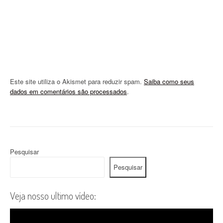
n
Este site utiliza o Akismet para reduzir spam.
Saiba como seus
dados em comentários são processados
.
Pesquisar
Pesquisar
Veja nosso ultimo vídeo: