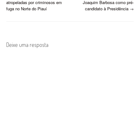
atropeladas por criminosos em
Joaquim Barbosa como pré-
o
fuga no Norte do Piauí
candidato à Presidência
→
s
t
n
Deixe uma resposta
a
v
i
g
a
t
i
o