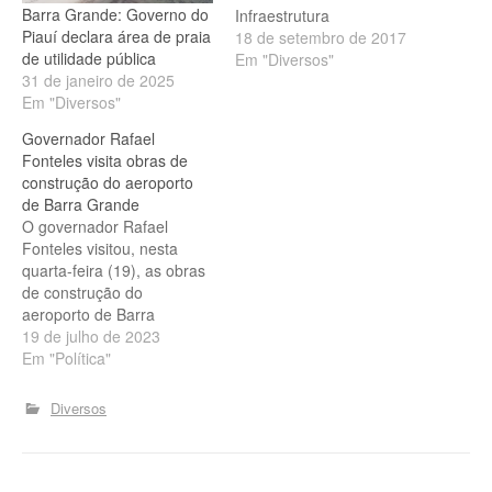
Barra Grande: Governo do
Infraestrutura
Piauí declara área de praia
Aeroportuária. Antes,
18 de setembro de 2017
de utilidade pública
gastou alguns milhões de
Em "Diversos"
31 de janeiro de 2025
reais na construção de um
Em "Diversos"
aeroporto que nunca
funcionou devidamente,
Governador Rafael
em São Raimundo Nonato.
Fonteles visita obras de
Agora, acaba de sair um
construção do aeroporto
decreto estabelecendo
de Barra Grande
como de utilidade uma
O governador Rafael
área de 50 hectares, em
Fonteles visitou, nesta
Cajueiro…
quarta-feira (19), as obras
de construção do
aeroporto de Barra
Grande, no município de
19 de julho de 2023
Cajueiro da Praia, no litoral
Em "Política"
do Piauí. Com previsão de
conclusão ainda para este
Diversos
ano, o aeroporto promete
fomentar ainda mais o
turismo na região.
Governador visita obras de