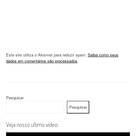
n
Este site utiliza o Akismet para reduzir spam.
Saiba como seus
dados em comentários são processados
.
Pesquisar
Pesquisar
Veja nosso ultimo vídeo: