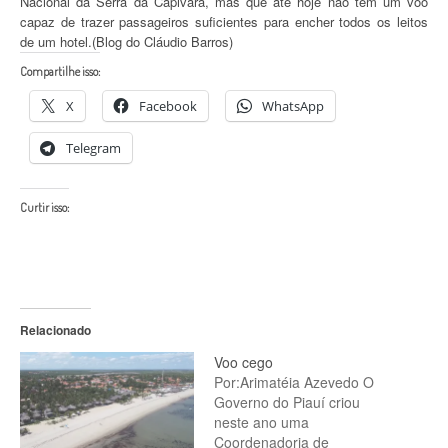
Nacional da Serra da Capivara, mas que até hoje não tem um voo
capaz de trazer passageiros suficientes para encher todos os leitos
de um hotel.(Blog do Cláudio Barros)
Compartilhe isso:
X
Facebook
WhatsApp
Telegram
Curtir isso:
Relacionado
Voo cego
Por:Arimatéia Azevedo O
Governo do Piauí criou
neste ano uma
Coordenadoria de