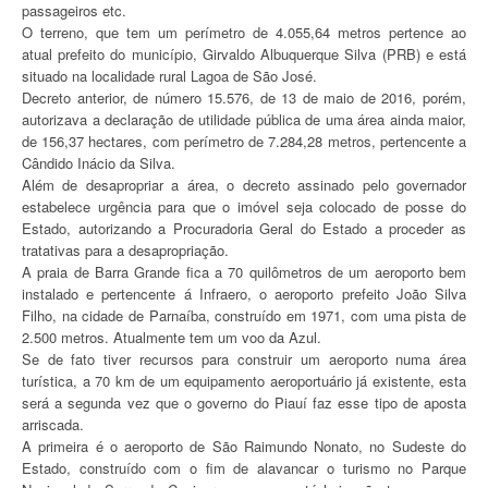
passageiros etc.
O terreno, que tem um perímetro de 4.055,64 metros pertence ao
atual prefeito do município, Girvaldo Albuquerque Silva (PRB) e está
situado na localidade rural Lagoa de São José.
Decreto anterior, de número 15.576, de 13 de maio de 2016, porém,
autorizava a declaração de utilidade pública de uma área ainda maior,
de 156,37 hectares, com perímetro de 7.284,28 metros, pertencente a
Cândido Inácio da Silva.
Além de desapropriar a área, o decreto assinado pelo governador
estabelece urgência para que o imóvel seja colocado de posse do
Estado, autorizando a Procuradoria Geral do Estado a proceder as
tratativas para a desapropriação.
A praia de Barra Grande fica a 70 quilômetros de um aeroporto bem
instalado e pertencente á Infraero, o aeroporto prefeito João Silva
Filho, na cidade de Parnaíba, construído em 1971, com uma pista de
2.500 metros. Atualmente tem um voo da Azul.
Se de fato tiver recursos para construir um aeroporto numa área
turística, a 70 km de um equipamento aeroportuário já existente, esta
será a segunda vez que o governo do Piauí faz esse tipo de aposta
arriscada.
A primeira é o aeroporto de São Raimundo Nonato, no Sudeste do
Estado, construído com o fim de alavancar o turismo no Parque