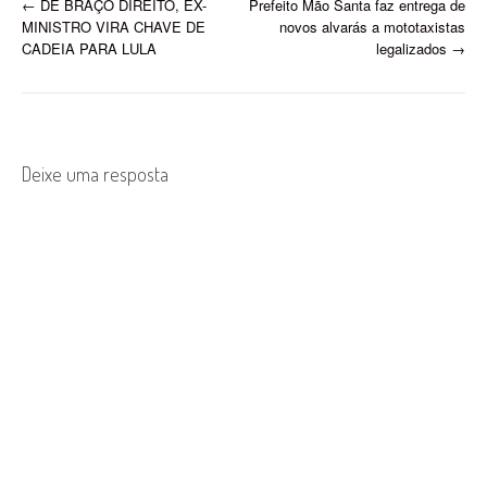
P
←
DE BRAÇO DIREITO, EX-
Prefeito Mão Santa faz entrega de
construção…
MINISTRO VIRA CHAVE DE
novos alvarás a mototaxistas
o
CADEIA PARA LULA
legalizados
→
s
t
n
Deixe uma resposta
a
v
i
g
a
t
i
o