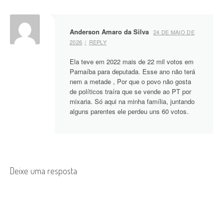
v
i
Anderson Amaro da Silva
24 DE MAIO DE
g
2026
REPLY
a
Ela teve em 2022 mais de 22 mil votos em
Parnaíba para deputada. Esse ano não terá
t
nem a metade , Por que o povo não gosta
de políticos traíra que se vende ao PT por
i
mixaria. Só aqui na minha família, juntando
alguns parentes ele perdeu uns 60 votos.
o
n
Deixe uma resposta