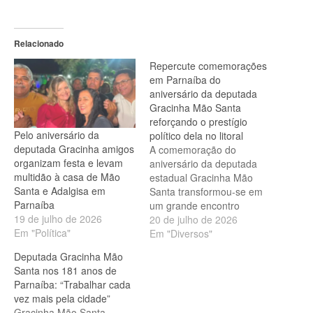
Relacionado
Repercute comemorações
em Parnaíba do
aniversário da deputada
Gracinha Mão Santa
reforçando o prestígio
Pelo aniversário da
político dela no litoral
deputada Gracinha amigos
A comemoração do
organizam festa e levam
aniversário da deputada
multidão à casa de Mão
estadual Gracinha Mão
Santa e Adalgisa em
Santa transformou-se em
Parnaíba
um grande encontro
19 de julho de 2026
político no litoral piauiense.
20 de julho de 2026
Em "Política"
O evento reuniu lideranças
Em "Diversos"
de diversos municípios da
Deputada Gracinha Mão
região e contou com novas
Santa nos 181 anos de
manifestações de apoio ao
Parnaíba: “Trabalhar cada
projeto político da
vez mais pela cidade”
parlamentar. Além de
Gracinha Mão Santa