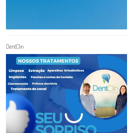
DentClin