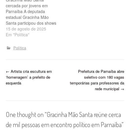
aliados tradicionais,
cercada por jovens em
Gracinha recebeu adesões
Parnaíba A deputada
de lideranças de Parnaíba,
estadual Gracinha Mão
…
Santa participou dos shows
no prolongamento da
15 de agosto de 2025
Avenida São Sebastião
Em "Política"
pelos 181 anos de
Parnaíba. Cercada por
Política
jovens, ela afirmou que vai
"continuar trabalhando
para garantir mais
oportunidades para todos
P
←
Artista cria escultura em
Prefeitura de Parnaíba abre
os parnaibanos". "É muito
‘homenagem’ a prefeito de
seletivo com 180 vagas
bom ser recebida…
o
esquerda
temporárias para professores da
rede municipal
→
s
t
n
One thought on “
Gracinha Mão Santa reúne cerca
a
de mil pessoas em encontro político em Parnaíba
”