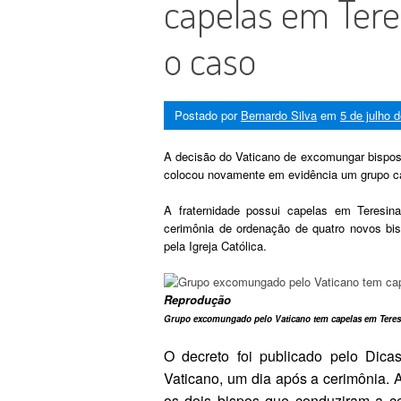
capelas em Tere
o caso
Postado por
Bernardo Silva
em
5 de julho 
A decisão do Vaticano de excomungar bispos,
colocou novamente em evidência um grupo ca
A fraternidade possui capelas em Teresin
cerimônia de ordenação de quatro novos bi
pela Igreja Católica.
Reprodução
Grupo excomungado pelo Vaticano tem capelas em Teresi
O decreto foi publicado pelo Dicas
Vaticano, um dia após a cerimônia.
os dois bispos que conduziram a ce