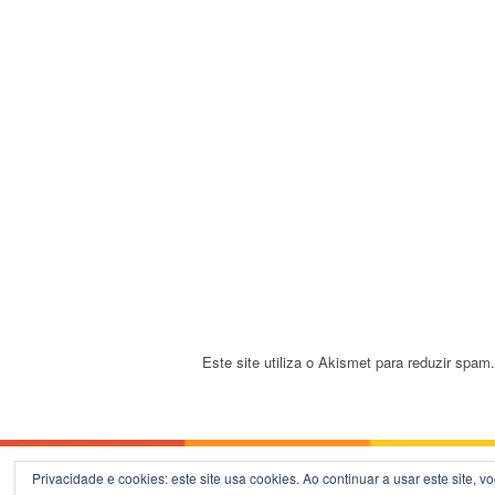
i
g
a
t
i
o
n
Este site utiliza o Akismet para reduzir spam
Privacidade e cookies: este site usa cookies. Ao continuar a usar este site, 
© 2026 Blog do B.Silva - Theme: Patus by
F