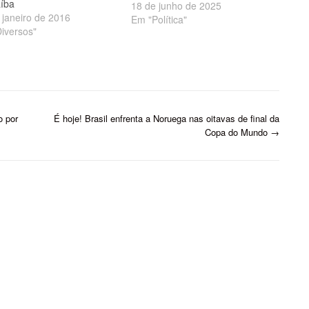
íba
sociais e chegou aos altos
18 de junho de 2025
 janeiro de 2016
escalões da Igreja Católica. O
Em "Política"
iversos"
religioso
foi denunciado à Congregação
para a Doutrina da Fé, no
Vaticano, por suposta conduta
inadequada no episódio que
resultou na…
o por
É hoje! Brasil enfrenta a Noruega nas oitavas de final da
Copa do Mundo
→