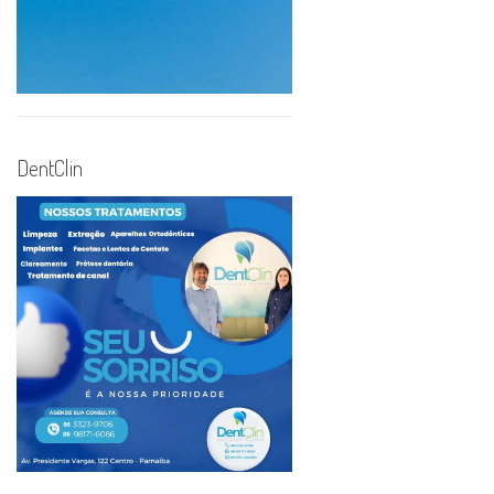
DentClin