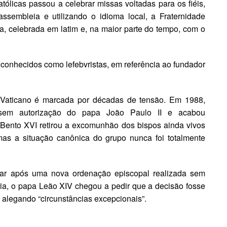
tólicas passou a celebrar missas voltadas para os fiéis,
ssembleia e utilizando o idioma local, a Fraternidade
a, celebrada em latim e, na maior parte do tempo, com o
conhecidos como lefebvristas, em referência ao fundador
o Vaticano é marcada por décadas de tensão. Em 1988,
 sem autorização do papa João Paulo II e acabou
ento XVI retirou a excomunhão dos bispos ainda vivos
 mas a situação canônica do grupo nunca foi totalmente
ndar após uma nova ordenação episcopal realizada sem
nia, o papa Leão XIV chegou a pedir que a decisão fosse
 alegando “circunstâncias excepcionais”.