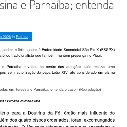
sina e Parnaíba; entenda
de 2026
in
Política
 padres e fiéis ligados à Fraternidade Sacerdotal São Pio X (FSSPX)
tólico tradicionalista que também mantém presença no Piauí.
a e Parnaíba e voltou ao centro das atenções após realizar uma
spos sem autorização do papa Leão XIV, ato considerado um cisma
na e Parnaíba; entenda o caso
tério para a Doutrina da Fé, órgão mais influente do
 Além dos quatro bispos ordenados, foram excomungados
lebração. O Vaticano informou ainda que sacerdotes e