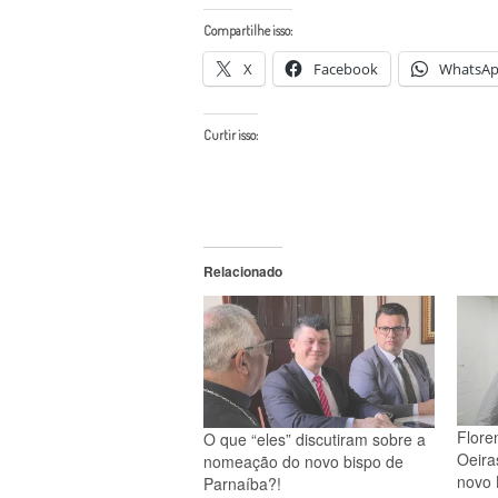
Compartilhe isso:
X
Facebook
WhatsA
Curtir isso:
Relacionado
Flore
O que “eles” discutiram sobre a
Oeira
nomeação do novo bispo de
novo 
Parnaíba?!