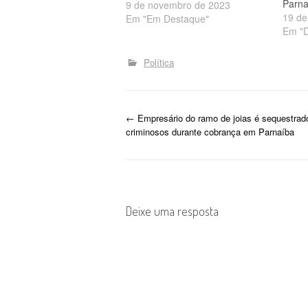
Parna
9 de novembro de 2023
19 de
Em "Em Destaque"
Em "D
Política
P
←
Empresário do ramo de joias é sequestrad
criminosos durante cobrança em Parnaíba
o
s
t
Deixe uma resposta
n
a
v