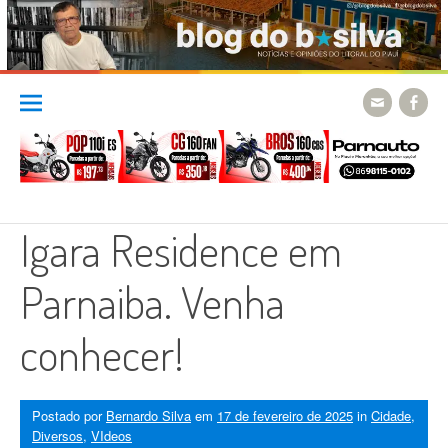
Skip
to
content
Igara Residence em
Parnaiba. Venha
conhecer!
Postado por
Bernardo Silva
em
17 de fevereiro de 2025
in
Cidade
,
Diversos
,
VIdeos