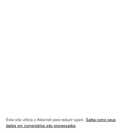
v
i
g
a
t
i
o
n
Este site utiliza o Akismet para reduzir spam.
Saiba como seus
dados em comentários são processados
.