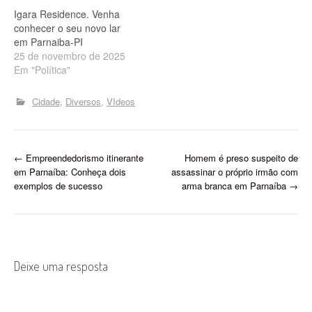
Igara Residence. Venha
conhecer o seu novo lar
em Parnaiba-PI
25 de novembro de 2025
Em "Política"
Cidade
Diversos
VIdeos
P
←
Empreendedorismo itinerante
Homem é preso suspeito de
em Parnaíba: Conheça dois
assassinar o próprio irmão com
o
exemplos de sucesso
arma branca em Parnaíba
→
s
t
n
Deixe uma resposta
a