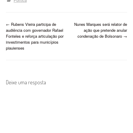
Política
P
←
Rubens Vieira participa de
Nunes Marques será relator de
audiência com governador Rafael
ação que pretende anular
o
Fonteles e reforça articulação por
condenação de Bolsonaro
→
investimentos para municípios
s
piauienses
t
n
a
Deixe uma resposta
v
i
g
a