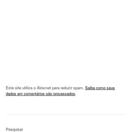
t
i
o
n
Este site utiliza o Akismet para reduzir spam.
Saiba como seus
dados em comentários são processados
.
Pesquisar