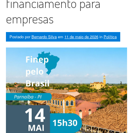
financiamento para
empresas
Postado por
Bernardo Silva
em
11 de maio de 2026
in
Política