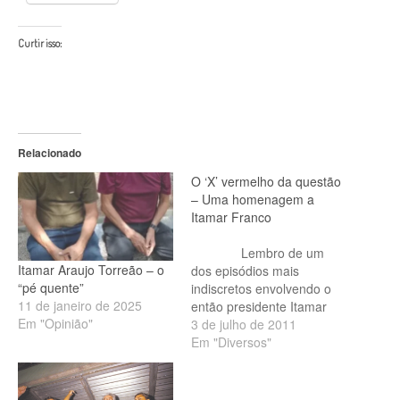
Curtir isso:
Relacionado
O ‘X’ vermelho da questão
– Uma homenagem a
Itamar Franco
Lembro de um
Itamar Araujo Torreão – o
dos episódios mais
“pé quente”
indiscretos envolvendo o
11 de janeiro de 2025
então presidente Itamar
Em "Opinião"
Franco. No carnaval de
3 de julho de 2011
1994 o político foi
Em "Diversos"
fotografado…