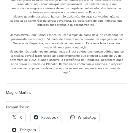
Itamar atuou aqui como um guerreiro incansável, um parlamentar que não
escondia de ninguém a tristeza dever um Legislativo rebaixado, absolutamente
submisso aos desejos e aos interesses do Executivo.
Mesmo quando era aliado, Itamar não abria mão de suas convicções, não se
submetia ao canto fácil da sereia governista. Se discordava de algo, tornava logo
públicas suas críticas e questionamentos”.
Jarbas afirmou que Itamar Franco foi um exemplo de como deve de comportar um
parlamentar de oposição. “A morte de Itamar Franco deixará um espaço aqui, no
Senado da República, impossível de ser restaurado. Fará uma falta tremenda
especialmente para a oposição.
Muitos de nós perdemos um amigo, mas o Brasil perdeu um homem público que só
a história deverá fazer justiça ao papel importante que exerceu a partir de 29 de
dezembro de 1992, quando assumiu a Presidência da República. Dezessete anos
após deixar o Palácio do Planalto, Itamar ainda conta com o carinho e o respeito
da maioria do povo brasileiro,que aprovava seu jeito espontâneo e informal de
agir.”
Magno Martins
Compartilhe isso:
X
Facebook
WhatsApp
Telegram