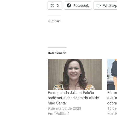
X
Facebook
WhatsA
Curtir isso:
Relacionado
Ex-deputada Juliana Falcão
Floren
pode ser a candidata do clã de
a Jul
Mão Santa
dobra
9 de março de 2023
10 de
Em "Política"
Em "