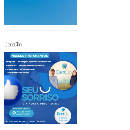
DentClin