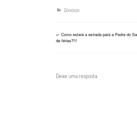
Diversos
P
←
Como estará a estrada para a Pedra do Sa
de férias?!!!
o
s
t
Deixe uma resposta
n
a
v
i