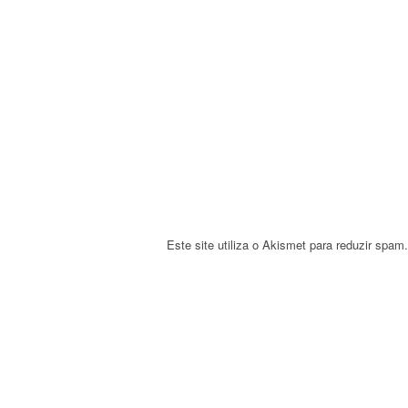
g
a
t
i
o
n
Este site utiliza o Akismet para reduzir spam