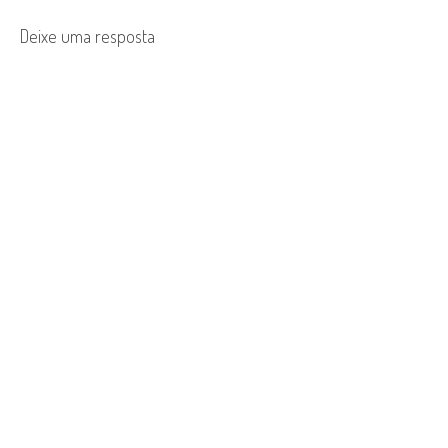
o
Deixe uma resposta
n