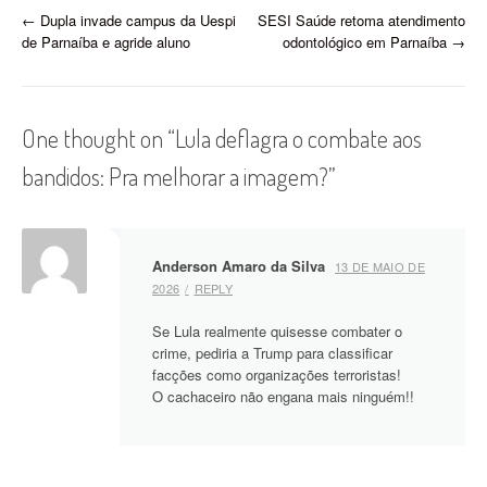
grupo é formado por
P
←
Dupla invade campus da Uespi
SESI Saúde retoma atendimento
traficantes de drogas e
de Parnaíba e agride aluno
odontológico em Parnaíba
→
atua para sustentar as
o
atividades ilícitas…
s
One thought on “
Lula deflagra o combate aos
t
bandidos: Pra melhorar a imagem?
”
n
a
v
Anderson Amaro da Silva
13 DE MAIO DE
2026
REPLY
i
g
Se Lula realmente quisesse combater o
crime, pediria a Trump para classificar
a
facções como organizações terroristas!
O cachaceiro não engana mais ninguém!!
t
i