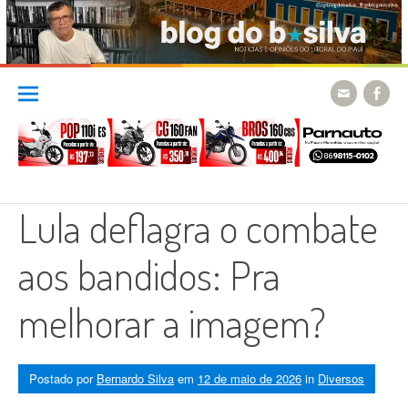
Skip
to
content
Lula deflagra o combate
aos bandidos: Pra
melhorar a imagem?
Postado por
Bernardo Silva
em
12 de maio de 2026
in
Diversos