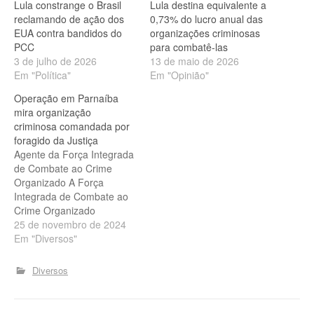
Lula constrange o Brasil
Lula destina equivalente a
reclamando de ação dos
0,73% do lucro anual das
EUA contra bandidos do
organizações criminosas
PCC
para combatê-las
3 de julho de 2026
13 de maio de 2026
Em "Política"
Em "Opinião"
Operação em Parnaíba
mira organização
criminosa comandada por
foragido da Justiça
Agente da Força Integrada
de Combate ao Crime
Organizado A Força
Integrada de Combate ao
Crime Organizado
(FICCO/PI) deflagrou,
25 de novembro de 2024
nesta segunda-feira (25)
Em "Diversos"
em Parnaíba (PI), a
operação Nota Final, que
Diversos
mira uma organização
criminosa comandada por
um foragido da Justiça. O