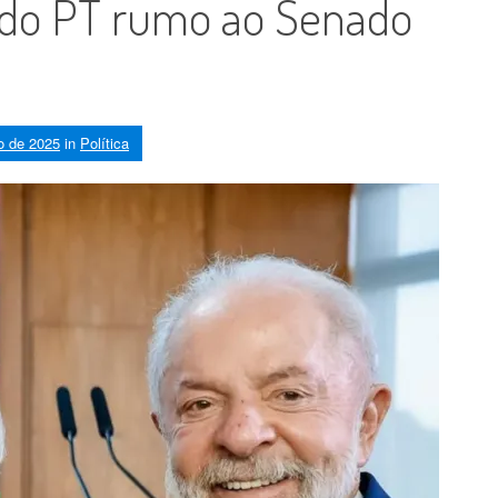
 do PT rumo ao Senado
o de 2025
in
Política