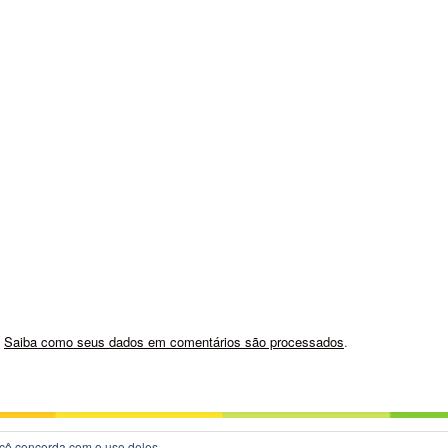
.
Saiba como seus dados em comentários são processados
.
você concorda com o uso deles.