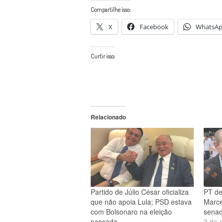
Compartilhe isso:
X
Facebook
WhatsA
Curtir isso:
Relacionado
Partido de Júlio César oficializa
PT de
que não apoia Lula; PSD estava
Marce
com Bolsonaro na eleição
senad
passada
3 de 