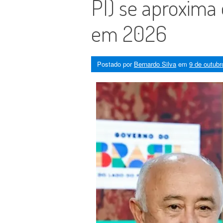
PI) se aproxima
em 2026
Postado por
Bernardo Silva
em
9 de outubr