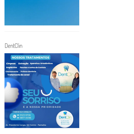
DentClin