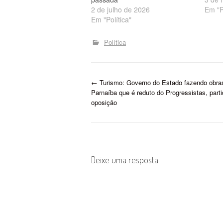
2 de julho de 2026
Em "P
Em "Política"
Política
P
←
Turismo: Governo do Estado fazendo obr
Parnaíba que é reduto do Progressistas, part
o
oposição
s
t
Deixe uma resposta
n
a
v