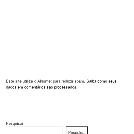
t
i
o
n
Este site utiliza o Akismet para reduzir spam.
Saiba como seus
dados em comentários são processados
.
Pesquisar
Pesquisar