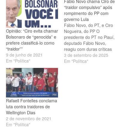
Fábio Novo chama Ciro de
“traidor compulsivo” após
rompimento do PP com
governo Lula
Fábio Novo, do PT, e Ciro
Opinião: “Ciro evita chamar
Nogueira, do PP O
Bolsonaro de “genocida” e
presidente do PT no Piauí,
prefere classificá-lo como
deputado Fábio Novo,
“traidor””
reagiu com duras críticas
9 de junho de 2021
ao senador Ciro
3 de setembro de 2025
Em "Política"
Nogueira (PP-PI) depois
Em "Política"
que a federação partidária
formada por União
Brasil e Progressistas
(PP) anunciou, nessa
terça-feira (2), o
rompimento oficial com o
Rafaell Fontelles conclama
governo do presidente Luiz
luta contra traidores de
Inácio Lula da Silva (PT).
Wellington Dias
Durante pronunciamento…
2 de novembro de 2021
Em "Política"