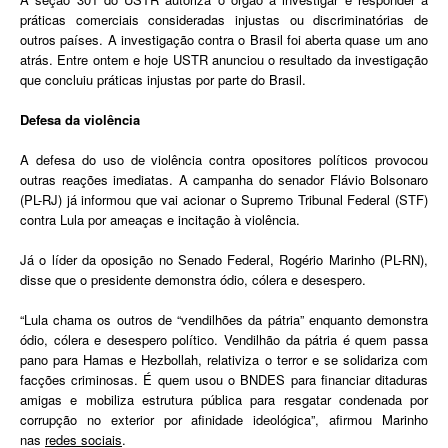
práticas comerciais consideradas injustas ou discriminatórias de
outros países. A investigação contra o Brasil foi aberta quase um ano
atrás. Entre ontem e hoje USTR anunciou o resultado da investigação
que concluiu práticas injustas por parte do Brasil.
Defesa da violência
A defesa do uso de violência contra opositores políticos provocou
outras reações imediatas. A campanha do senador Flávio Bolsonaro
(PL-RJ) já informou que vai acionar o Supremo Tribunal Federal (STF)
contra Lula por ameaças e incitação à violência.
Já o líder da oposição no Senado Federal, Rogério Marinho (PL-RN),
disse que o presidente demonstra ódio, cólera e desespero.
“Lula chama os outros de “vendilhões da pátria” enquanto demonstra
ódio, cólera e desespero político. Vendilhão da pátria é quem passa
pano para Hamas e Hezbollah, relativiza o terror e se solidariza com
facções criminosas. É quem usou o BNDES para financiar ditaduras
amigas e mobiliza estrutura pública para resgatar condenada por
corrupção no exterior por afinidade ideológica”, afirmou Marinho
nas
redes sociais
.