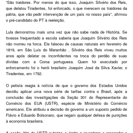
“São traidores. Por menos do que isso, Joaquim Silvério dos Reis,
que delatou Tiradentes, foi enforcado, o que merecem os traidores da
pátria, que vão pedir intervenção de um país no nosso país”, afirmou
o pré-candidato do PT à reeleição.
Lula demonstrou mais uma vez que não sabe nada de História. Se
tivesse frequentado a escola saberia que
Joaquim Silvério dos Reis
não morreu na forca. Ele faleceu de causas naturais em fevereiro de
1819, em São Luís do Maranhão
. Silvério dos Reis viveu muitos
anos após delatar os inconfidentes na troca do perdão de suas
dívidas com a Coroa portuguesa. Quem foi executado por
enforcamento foi o herói brasileiro Joaquim José da Silva Xavier, o
Tiradentes, em 1792.
O petista reagia à notícia de que o governo dos Estados Unidos
decidiu aplicar uma nova série de tarifas contra o Brasil, após a
conclusão das investigações da Seção 301 do Representante do
Comércio dos EUA (USTR), espécie de Ministério do Comércio
americano. Ele atribuiu a decisão do governo a um suposto pedido de
Flávio e Eduardo Bolsonaro, que negam qualquer defesa de punições
à economia brasileira.
A seção 301 do USTR autoriza o órgão a investigar e responder a