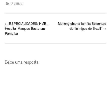
Política
P
←
ESPECIALIDADES: HMB –
Merlong chama família Bolsonaro
Hospital Marques Basto em
de “inimigos do Brasil”
→
o
Parnaíba
s
t
n
Deixe uma resposta
a
v
i
g
a