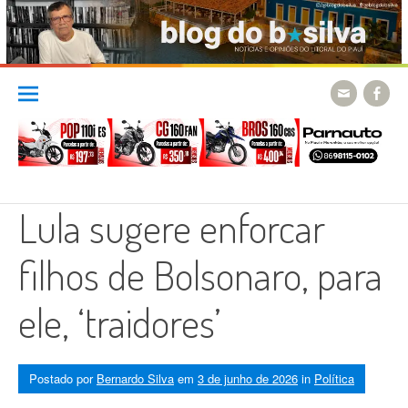
Skip
to
content
Lula sugere enforcar
filhos de Bolsonaro, para
ele, ‘traidores’
Postado por
Bernardo Silva
em
3 de junho de 2026
in
Política