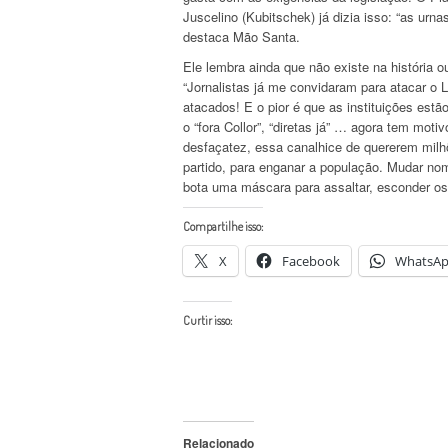
Juscelino (Kubitschek) já dizia isso: “as ur
destaca Mão Santa.
Ele lembra ainda que não existe na história
“Jornalistas já me convidaram para atacar o L
atacados! E o pior é que as instituições es
o “fora Collor”, “diretas já” … agora tem mot
desfaçatez, essa canalhice de quererem mil
partido, para enganar a população. Mudar n
bota uma máscara para assaltar, esconder o
Compartilhe isso:
X
Facebook
WhatsA
Curtir isso:
Relacionado