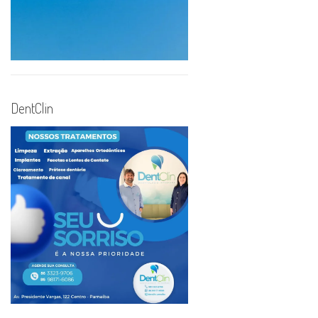
DentClin