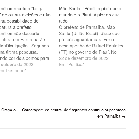
milton repete a “lenga
Mão Santa: “Brasil tá pior que o
” de outras eleições e não
mundo e o Piauí tá pior do que
rta possibilidade de
tudo”
datura a prefeito
O prefeito de Parnaíba, Mão
milton não descarta
Santa (União Brasil), disse que
datura em Parnaíba Zé
prefere aguardar para ver o
ltonDivulgação Segundo
desempenho de Rafael Fonteles
 na última pesquisa,
(PT) no governo do Piauí. No
ndo por dois pontos para
entanto, apesar de não querer
22 de dezembro de 2022
meiro colocado sem nunca
 outubro de 2023
antecipar opiniões sobre o
Em "Política"
to que é candidato, o ex-
Em Destaque"
governo que ainda não
ito José Hamilton Castelo
começou, o político parnaibano
o,numa conversa por
voltou a repetir seus famosos
one na tarde de ontem com
jargões contra os…
repórter, não descartou a
bilidade…
a Graça o
Carceragem da central de flagrantes continua superlotada
em Parnaíba
→