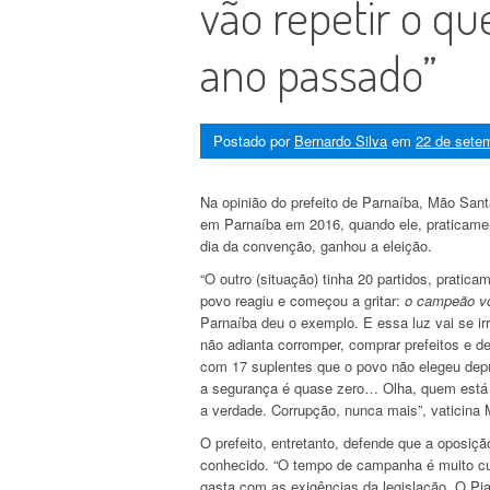
vão repetir o q
ano passado”
Postado por
Bernardo Silva
em
22 de sete
Na opinião do prefeito de Parnaíba, Mão Sant
em Parnaíba em 2016, quando ele, praticamen
dia da convenção, ganhou a eleição.
“O outro (situação) tinha 20 partidos, prati
povo reagiu e começou a gritar:
o campeão vo
Parnaíba deu o exemplo. E essa luz vai se i
não adianta corromper, comprar prefeitos e d
com 17 suplentes que o povo não elegeu dep
a segurança é quase zero… Olha, quem está 
a verdade. Corrupção, nunca mais”, vaticina
O prefeito, entretanto, defende que a oposi
conhecido. “O tempo de campanha é muito cu
gasta com as exigências da legislação. O Pi