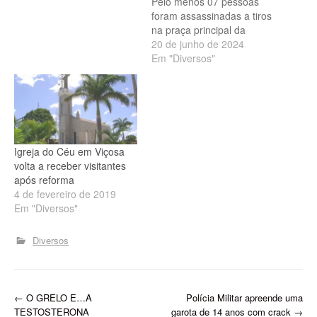
Pelo menos 07 pessoas
foram assassinadas a tiros
na praça principal da
cidade de Viçosa do Ceará
20 de junho de 2024
nesta madrugada de
Em "Diversos"
quinta-feira(20). Outras
duas pessoas foram
baleadas e levadas ao
hospital, totalizando 09
vítimas. Havia um bebê no
local... A informação que
Igreja do Céu em Viçosa
um grupo…
volta a receber visitantes
após reforma
4 de fevereiro de 2019
Em "Diversos"
Diversos
P
←
O GRELO E…A
Polícia Militar apreende uma
TESTOSTERONA
garota de 14 anos com crack
→