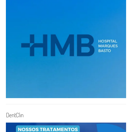
DentClin