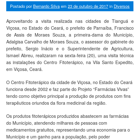
Postado por
Bernardo Silva
em
23 de outubro de 2017
in
Diversos
Aproveitando a visita realizada nas cidades de Tianguá e
Viçosa, no Estado do Ceará, o prefeito de Parnaíba, Francisco
de Assis de Moraes Souza, a primeira-dama do Município,
Adalgisa Carvalho de Moraes Souza, o assessor do gabinete do
prefeito, Sergio Inácio e o Superintendente de Agricultura,
Ismael Abreu, realizaram na sexta-feira (20), uma visita técnica
as instalações do Centro Fitoterápico, na Vila Santo Expedito,
em Viçosa, Ceará.
O Centro Fitoterápico da cidade de Viçosa, no Estado do Ceará
funciona desde 2002 e faz parte do Projeto “Farmácias Vivas”
tendo como objetivo principal a produção de produtos com fins
terapêuticos oriundos da flora medicinal da região.
Os produtos fitoterápicos produzidos abastecem as farmácias
do Município, atendendo milhares de pessoas com
medicamentos gratuitos, representando uma economia para o
Município e um ganho para a população, pelo poder