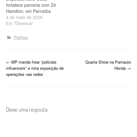
manobra de Wellington
fortalece parceria com Zé
Dias para emplacar…
Hamilton, em Parnaíba
4 de maio de 2026
Em "Diversos"
Política
P
←
MP manda frear “policiais
Quarta Show na Parnauto
influencers” e mira exposição de
Honda
→
o
operações nas redes
s
t
n
Deixe uma resposta
a
v