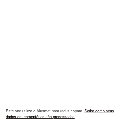
i
g
a
t
i
o
n
Este site utiliza o Akismet para reduzir spam.
Saiba como seus
dados em comentários são processados
.