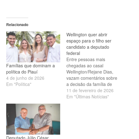
Relacionado
Wellington quer abrir
espaço para o filho ser
candidato a deputado
federal
Entre pessoas mais
Famílias que dominam a
chegadas ao casal
política do Piauí
Wellington/Rejane Dias,
4 de junho de 2026
vazam comentários sobre
Em "Política"
a decisão da família de
abrir espaços para
11 de fevereiro de 2026
encaixar Vinicius como
Em "Últimas Notícias"
candidato a deputado
federal. Wellington Dias e o
filho, Vinicius Dias - Foto:
Divulgação Manobra para
emplacar Júlio César como
vice existiu A suposta
Deputado Júlio César