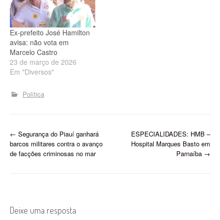
estrutura da saúde na
Planície Litorânea e o
hospital universitário de
Ex-prefeito José Hamilton
Parnaíba são…
avisa: não vota em
Marcelo Castro
23 de março de 2026
Em "Diversos"
Política
P
←
Segurança do Piauí ganhará
ESPECIALIDADES: HMB –
barcos militares contra o avanço
Hospital Marques Basto em
o
de facções criminosas no mar
Parnaíba
→
s
t
n
Deixe uma resposta