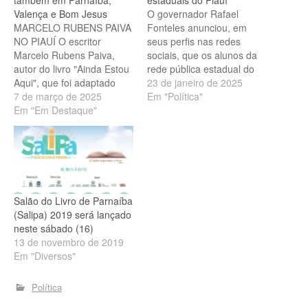
Valença e Bom Jesus
O governador Rafael
MARCELO RUBENS PAIVA
Fonteles anunciou, em
NO PIAUÍ O escritor
seus perfis nas redes
Marcelo Rubens Paiva,
sociais, que os alunos da
autor do livro "Ainda Estou
rede pública estadual do
Aqui", que foi adaptado
Piauí terão acesso ao livro
23 de janeiro de 2025
para o cinema e deu ao
7 de março de 2025
"Ainda Estou Aqui", escrito
Em "Política"
Brasil o 1º Oscar de Filme
Em "Em Destaque"
pelo jornalista e
Internacional neste ano,
dramaturgo Marcelo
confirmou que será
Rubens Paiva e que conta
palestrante no Salão do
a história de sua família
Livro do Piauí (Salipi) de
durante os anos em que o
2025. Marcelo Rubens
Brasil…
Paiva com…
Salão do Livro de Parnaíba
(Salipa) 2019 será lançado
neste sábado (16)
13 de novembro de 2019
Em "Diversos"
Política