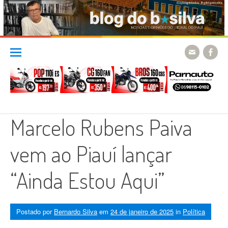
Skip
to
content
Marcelo Rubens Paiva
vem ao Piauí lançar
“Ainda Estou Aqui”
Postado por
Bernardo Silva
em
24 de janeiro de 2025
in
Política