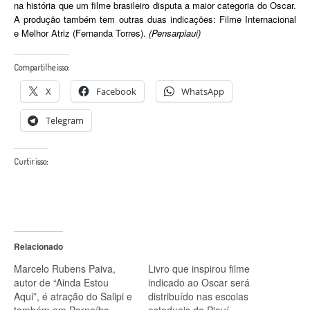
na história que um filme brasileiro disputa a maior categoria do Oscar.
A produção também tem outras duas indicações: Filme Internacional
e Melhor Atriz (Fernanda Torres).
(Pensarpiaui)
Compartilhe isso:
X
Facebook
WhatsApp
Telegram
Curtir isso:
Relacionado
Marcelo Rubens Paiva,
Livro que inspirou filme
autor de “Ainda Estou
indicado ao Oscar será
Aqui”, é atração do Salipi e
distribuído nas escolas
também em Parnaíba,
estaduais do Piauí