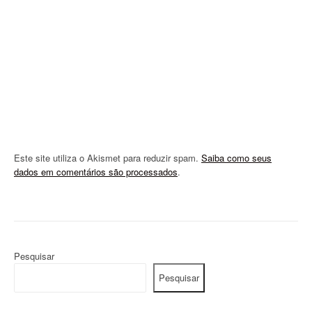
i
o
n
Este site utiliza o Akismet para reduzir spam.
Saiba como seus
dados em comentários são processados
.
Pesquisar
Pesquisar