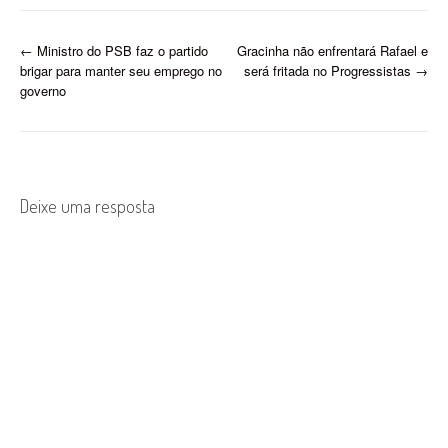
P
←
Ministro do PSB faz o partido
Gracinha não enfrentará Rafael e
brigar para manter seu emprego no
será fritada no Progressistas
→
o
governo
s
t
n
Deixe uma resposta
a
v
i
g
a
t