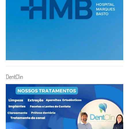
DentClin