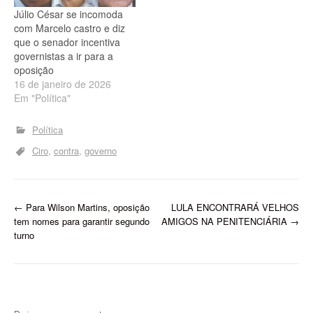
Júlio César se incomoda
com Marcelo castro e diz
que o senador incentiva
governistas a ir para a
oposição
16 de janeiro de 2026
Em "Política"
Política
Ciro
contra
governo
P
←
Para Wilson Martins, oposição
LULA ENCONTRARÁ VELHOS
tem nomes para garantir segundo
AMIGOS NA PENITENCIÁRIA
→
o
turno
s
t
n