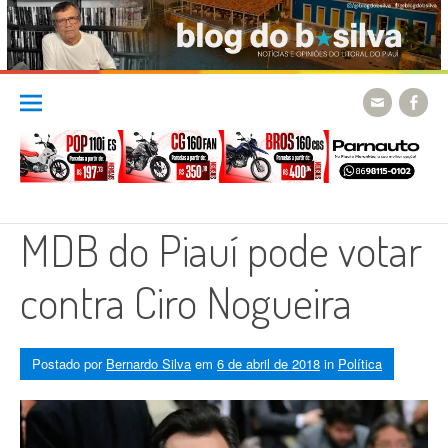
Skip
to
content
MDB do Piauí pode votar
contra Ciro Nogueira
Postado por
Bernardo Silva
em
6 de abril de 2018
in
Política